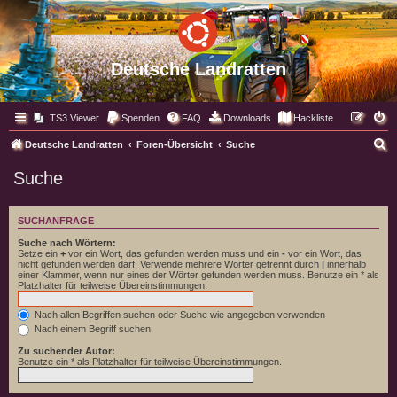
Deutsche Landratten
TS3 Viewer
Spenden
FAQ
Downloads
Hackliste
S
Deutsche Landratten
Foren-Übersicht
Suche
u
Suche
c
h
SUCHANFRAGE
e
Suche nach Wörtern:
Setze ein
+
vor ein Wort, das gefunden werden muss und ein
-
vor ein Wort, das
nicht gefunden werden darf. Verwende mehrere Wörter getrennt durch
|
innerhalb
einer Klammer, wenn nur eines der Wörter gefunden werden muss. Benutze ein * als
Platzhalter für teilweise Übereinstimmungen.
Nach allen Begriffen suchen oder Suche wie angegeben verwenden
Nach einem Begriff suchen
Zu suchender Autor:
Benutze ein * als Platzhalter für teilweise Übereinstimmungen.