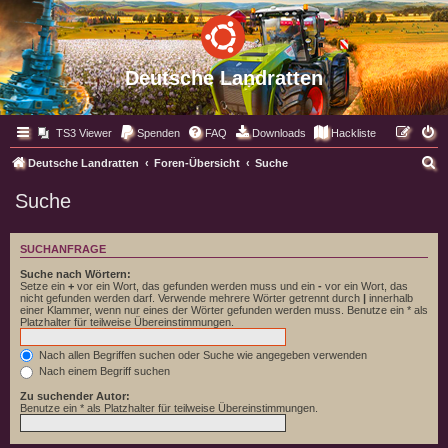
Deutsche Landratten
TS3 Viewer
Spenden
FAQ
Downloads
Hackliste
S
Deutsche Landratten
Foren-Übersicht
Suche
u
Suche
c
h
SUCHANFRAGE
e
Suche nach Wörtern:
Setze ein
+
vor ein Wort, das gefunden werden muss und ein
-
vor ein Wort, das
nicht gefunden werden darf. Verwende mehrere Wörter getrennt durch
|
innerhalb
einer Klammer, wenn nur eines der Wörter gefunden werden muss. Benutze ein * als
Platzhalter für teilweise Übereinstimmungen.
Nach allen Begriffen suchen oder Suche wie angegeben verwenden
Nach einem Begriff suchen
Zu suchender Autor:
Benutze ein * als Platzhalter für teilweise Übereinstimmungen.