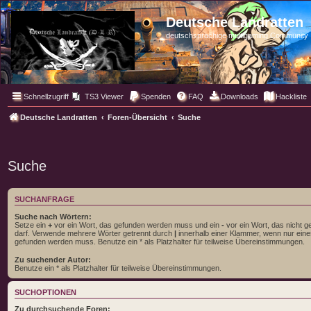
Deutsche Landratten
deutschsprachige multigaming Community
Schnellzugriff
TS3 Viewer
Spenden
FAQ
Downloads
Hackliste
Deutsche Landratten
Foren-Übersicht
Suche
Suche
SUCHANFRAGE
Suche nach Wörtern:
Setze ein
+
vor ein Wort, das gefunden werden muss und ein
-
vor ein Wort, das nicht 
darf. Verwende mehrere Wörter getrennt durch
|
innerhalb einer Klammer, wenn nur eine
gefunden werden muss. Benutze ein * als Platzhalter für teilweise Übereinstimmungen.
Zu suchender Autor:
Benutze ein * als Platzhalter für teilweise Übereinstimmungen.
SUCHOPTIONEN
Zu durchsuchende Foren: