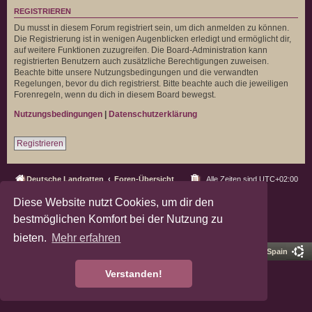
REGISTRIEREN
Du musst in diesem Forum registriert sein, um dich anmelden zu können.
Die Registrierung ist in wenigen Augenblicken erledigt und ermöglicht dir,
auf weitere Funktionen zuzugreifen. Die Board-Administration kann
registrierten Benutzern auch zusätzliche Berechtigungen zuweisen.
Beachte bitte unsere Nutzungsbedingungen und die verwandten
Regelungen, bevor du dich registrierst. Bitte beachte auch die jeweiligen
Forenregeln, wenn du dich in diesem Board bewegst.
Nutzungsbedingungen
|
Datenschutzerklärung
Registrieren
Deutsche Landratten
Foren-Übersicht
Alle Zeiten sind
UTC+02:00
Diese Website nutzt Cookies, um dir den
Powered by
phpBB
® Forum Software © phpBB Limited
Deutsche Übersetzung durch
phpBB.de
bestmöglichen Komfort bei der Nutzung zu
Datenschutz
|
Nutzungsbedingungen
bieten.
Mehr erfahren
Pro Ubuntu Lucid Style
Ported 3.3 by
phpBB Spain
Verstanden!