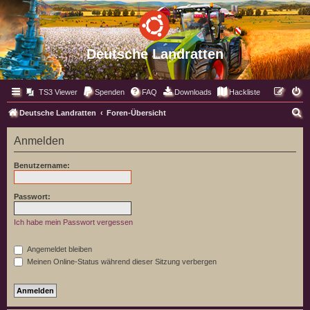
Deutsche Landratten
TS3 Viewer
Spenden
FAQ
Downloads
Hackliste
S
Deutsche Landratten
Foren-Übersicht
u
Anmelden
c
h
Benutzername:
e
Passwort:
Ich habe mein Passwort vergessen
Angemeldet bleiben
Meinen Online-Status während dieser Sitzung verbergen