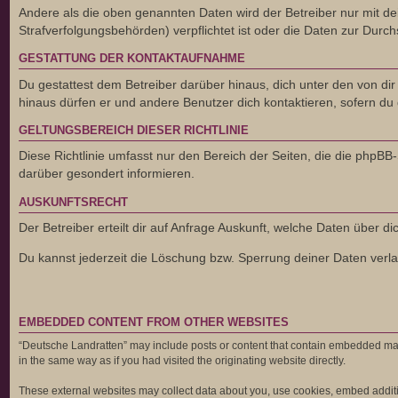
Andere als die oben genannten Daten wird der Betreiber nur mit dei
Strafverfolgungsbehörden) verpflichtet ist oder die Daten zur Durchs
GESTATTUNG DER KONTAKTAUFNAHME
Du gestattest dem Betreiber darüber hinaus, dich unter den von dir
hinaus dürfen er und andere Benutzer dich kontaktieren, sofern du 
GELTUNGSBEREICH DIESER RICHTLINIE
Diese Richtlinie umfasst nur den Bereich der Seiten, die die phpB
darüber gesondert informieren.
AUSKUNFTSRECHT
Der Betreiber erteilt dir auf Anfrage Auskunft, welche Daten über di
Du kannst jederzeit die Löschung bzw. Sperrung deiner Daten verlan
EMBEDDED CONTENT FROM OTHER WEBSITES
“Deutsche Landratten” may include posts or content that contain embedded mate
in the same way as if you had visited the originating website directly.
These external websites may collect data about you, use cookies, embed addition