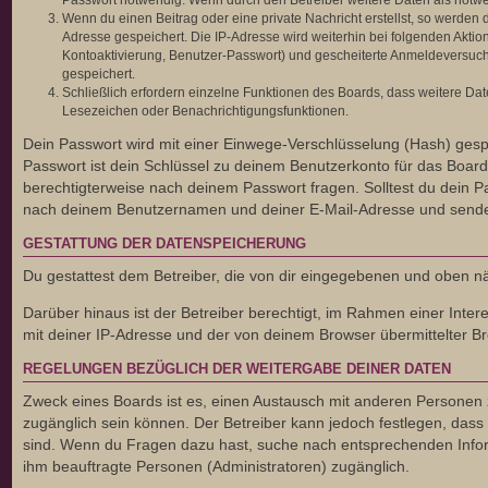
Passwort notwendig. Wenn durch den Betreiber weitere Daten als notwendi
Wenn du einen Beitrag oder eine private Nachricht erstellst, so werden 
Adresse gespeichert. Die IP-Adresse wird weiterhin bei folgenden Akti
Kontoaktivierung, Benutzer-Passwort) und gescheiterte Anmeldeversuche
gespeichert.
Schließlich erfordern einzelne Funktionen des Boards, dass weitere Da
Lesezeichen oder Benachrichtigungsfunktionen.
Dein Passwort wird mit einer Einwege-Verschlüsselung (Hash) gespe
Passwort ist dein Schlüssel zu deinem Benutzerkonto für das Board,
berechtigterweise nach deinem Passwort fragen. Solltest du dein 
nach deinem Benutzernamen und deiner E-Mail-Adresse und sendet 
GESTATTUNG DER DATENSPEICHERUNG
Du gestattest dem Betreiber, die von dir eingegebenen und oben n
Darüber hinaus ist der Betreiber berechtigt, im Rahmen einer Int
mit deiner IP-Adresse und der von deinem Browser übermittelter Br
REGELUNGEN BEZÜGLICH DER WEITERGABE DEINER DATEN
Zweck eines Boards ist es, einen Austausch mit anderen Personen zu 
zugänglich sein können. Der Betreiber kann jedoch festlegen, dass e
sind. Wenn du Fragen dazu hast, suche nach entsprechenden Informa
ihm beauftragte Personen (Administratoren) zugänglich.