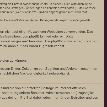
itrag als Entwurf zwischenspeicherst. In diesen Fällen wird auch deine IP-
hten und Umfragen), Änderungen an zentralen Profildaten (E-Mail-Adresse,
r in der „Wer ist online?“-Funktion angezeigt und nicht dauerhaft
r Gelesen-Status von deinen Beiträgen oder explizit von dir gesetzte
wort nicht auf einer Vielzahl von Webseiten zu verwenden. Das
es Betreibers, von phpBB Limited oder ein Dritter
asswort vergessen“ benutzen. Die phpBB-Software fragt dich dann
m du dann auf das Board zugreifen kannst.
nbieten zu können.
ressen Dritter, Zeitpunkte von Zugriffen und Aktionen zusammen
rechtlichen Nachverfolgbarkeit notwendig ist.
nd die von dir erstellten Beiträge im Internet öffentlich
 andere registrierte Benutzer, Administratoren etc.) zugänglich
us deinem Profil ist dabei jedoch nur für den Betreiber und von