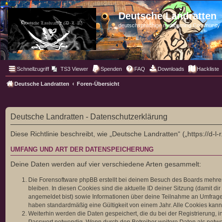
Deutsche Landratten
deutschsprachige multigaming Community
Schnellzugriff
TS3 Viewer
Spenden
FAQ
Downloads
Hackliste
Deutsche Landratten
Foren-Übersicht
Deutsche Landratten - Datenschutzerklärung
Diese Richtlinie beschreibt, wie „Deutsche Landratten“ („https://d
UMFANG UND ART DER DATENSPEICHERUNG
Deine Daten werden auf vier verschiedene Arten gesammelt:
Die Forensoftware phpBB erstellt bei deinem Besuch des Boards mehrere
bleiben. In diesen Cookies sind die aktuelle ID deiner Sitzung (damit d
angemeldet bist) sowie Informationen über deine Teilnahme an Umfragen
haben standardmäßig eine Gültigkeit von einem Jahr. Alle Cookies kanns
Weiterhin werden die Daten gespeichert, die du bei der Registrierung, 