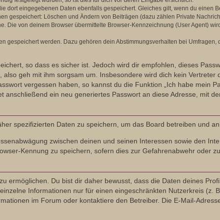
g festgelegt wurden, so ist dies für dich vor deren Eingabe ersichtlich.
die dort eingegebenen Daten ebenfalls gespeichert. Gleiches gilt, wenn du einen Be
onen gespeichert: Löschen und Ändern von Beiträgen (dazu zählen Private Nachric
. Die von deinem Browser übermittelte Browser-Kennzeichnung (User Agent) wird nu
ten gespeichert werden. Dazu gehören dein Abstimmungsverhalten bei Umfragen, de
ichert, so dass es sicher ist. Jedoch wird dir empfohlen, dieses Pass
 also geh mit ihm sorgsam um. Insbesondere wird dich kein Vertreter d
Passwort vergessen haben, so kannst du die Funktion „Ich habe mein P
anschließend ein neu generiertes Passwort an diese Adresse, mit de
äher spezifizierten Daten zu speichern, um das Board betreiben und a
eressenabwägung zwischen deinen und seinen Interessen sowie den Inte
owser-Kennung zu speichern, sofern dies zur Gefahrenabwehr oder zur 
ermöglichen. Du bist dir daher bewusst, dass die Daten deines Profils u
inzelne Informationen nur für einen eingeschränkten Nutzerkreis (z. B.
tionen im Forum oder kontaktiere den Betreiber. Die E-Mail-Adresse a