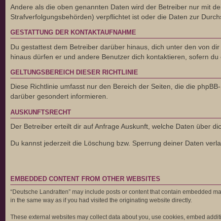
Andere als die oben genannten Daten wird der Betreiber nur mit dei
Strafverfolgungsbehörden) verpflichtet ist oder die Daten zur Durchs
GESTATTUNG DER KONTAKTAUFNAHME
Du gestattest dem Betreiber darüber hinaus, dich unter den von dir
hinaus dürfen er und andere Benutzer dich kontaktieren, sofern du 
GELTUNGSBEREICH DIESER RICHTLINIE
Diese Richtlinie umfasst nur den Bereich der Seiten, die die phpB
darüber gesondert informieren.
AUSKUNFTSRECHT
Der Betreiber erteilt dir auf Anfrage Auskunft, welche Daten über di
Du kannst jederzeit die Löschung bzw. Sperrung deiner Daten verlan
EMBEDDED CONTENT FROM OTHER WEBSITES
“Deutsche Landratten” may include posts or content that contain embedded mate
in the same way as if you had visited the originating website directly.
These external websites may collect data about you, use cookies, embed addition