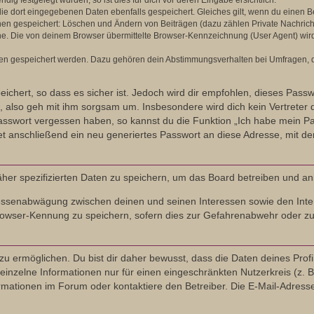
g festgelegt wurden, so ist dies für dich vor deren Eingabe ersichtlich.
die dort eingegebenen Daten ebenfalls gespeichert. Gleiches gilt, wenn du einen Be
onen gespeichert: Löschen und Ändern von Beiträgen (dazu zählen Private Nachric
. Die von deinem Browser übermittelte Browser-Kennzeichnung (User Agent) wird nu
ten gespeichert werden. Dazu gehören dein Abstimmungsverhalten bei Umfragen, de
ichert, so dass es sicher ist. Jedoch wird dir empfohlen, dieses Pass
 also geh mit ihm sorgsam um. Insbesondere wird dich kein Vertreter d
Passwort vergessen haben, so kannst du die Funktion „Ich habe mein P
anschließend ein neu generiertes Passwort an diese Adresse, mit de
äher spezifizierten Daten zu speichern, um das Board betreiben und a
eressenabwägung zwischen deinen und seinen Interessen sowie den Inte
owser-Kennung zu speichern, sofern dies zur Gefahrenabwehr oder zur 
ermöglichen. Du bist dir daher bewusst, dass die Daten deines Profils u
inzelne Informationen nur für einen eingeschränkten Nutzerkreis (z. B.
tionen im Forum oder kontaktiere den Betreiber. Die E-Mail-Adresse a