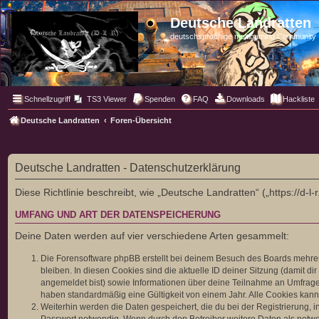
Deutsche Landratten
deutschsprachige multigaming Community
Schnellzugriff
TS3 Viewer
Spenden
FAQ
Downloads
Hackliste
Deutsche Landratten
Foren-Übersicht
Deutsche Landratten - Datenschutzerklärung
Diese Richtlinie beschreibt, wie „Deutsche Landratten“ („https://d
UMFANG UND ART DER DATENSPEICHERUNG
Deine Daten werden auf vier verschiedene Arten gesammelt:
Die Forensoftware phpBB erstellt bei deinem Besuch des Boards mehrere
bleiben. In diesen Cookies sind die aktuelle ID deiner Sitzung (damit d
angemeldet bist) sowie Informationen über deine Teilnahme an Umfragen
haben standardmäßig eine Gültigkeit von einem Jahr. Alle Cookies kanns
Weiterhin werden die Daten gespeichert, die du bei der Registrierung, 