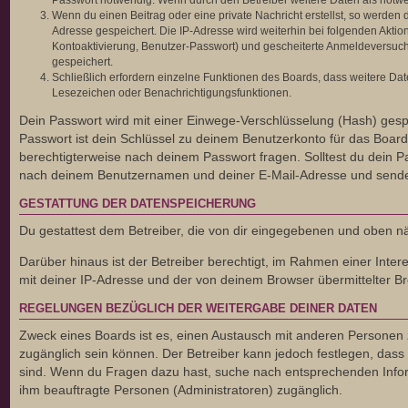
Passwort notwendig. Wenn durch den Betreiber weitere Daten als notwendi
Wenn du einen Beitrag oder eine private Nachricht erstellst, so werden 
Adresse gespeichert. Die IP-Adresse wird weiterhin bei folgenden Akti
Kontoaktivierung, Benutzer-Passwort) und gescheiterte Anmeldeversuche
gespeichert.
Schließlich erfordern einzelne Funktionen des Boards, dass weitere Da
Lesezeichen oder Benachrichtigungsfunktionen.
Dein Passwort wird mit einer Einwege-Verschlüsselung (Hash) gespe
Passwort ist dein Schlüssel zu deinem Benutzerkonto für das Board,
berechtigterweise nach deinem Passwort fragen. Solltest du dein 
nach deinem Benutzernamen und deiner E-Mail-Adresse und sendet 
GESTATTUNG DER DATENSPEICHERUNG
Du gestattest dem Betreiber, die von dir eingegebenen und oben n
Darüber hinaus ist der Betreiber berechtigt, im Rahmen einer Int
mit deiner IP-Adresse und der von deinem Browser übermittelter Br
REGELUNGEN BEZÜGLICH DER WEITERGABE DEINER DATEN
Zweck eines Boards ist es, einen Austausch mit anderen Personen zu 
zugänglich sein können. Der Betreiber kann jedoch festlegen, dass e
sind. Wenn du Fragen dazu hast, suche nach entsprechenden Informa
ihm beauftragte Personen (Administratoren) zugänglich.