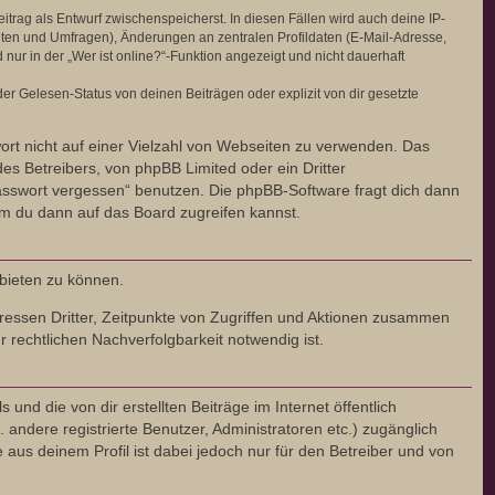
itrag als Entwurf zwischenspeicherst. In diesen Fällen wird auch deine IP-
hten und Umfragen), Änderungen an zentralen Profildaten (E-Mail-Adresse,
r in der „Wer ist online?“-Funktion angezeigt und nicht dauerhaft
r Gelesen-Status von deinen Beiträgen oder explizit von dir gesetzte
wort nicht auf einer Vielzahl von Webseiten zu verwenden. Das
es Betreibers, von phpBB Limited oder ein Dritter
asswort vergessen“ benutzen. Die phpBB-Software fragt dich dann
m du dann auf das Board zugreifen kannst.
nbieten zu können.
ressen Dritter, Zeitpunkte von Zugriffen und Aktionen zusammen
rechtlichen Nachverfolgbarkeit notwendig ist.
nd die von dir erstellten Beiträge im Internet öffentlich
 andere registrierte Benutzer, Administratoren etc.) zugänglich
us deinem Profil ist dabei jedoch nur für den Betreiber und von