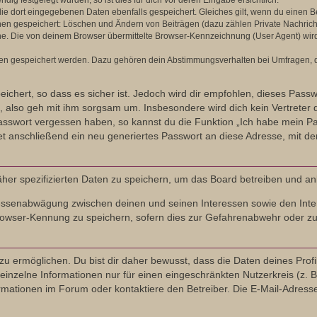
g festgelegt wurden, so ist dies für dich vor deren Eingabe ersichtlich.
die dort eingegebenen Daten ebenfalls gespeichert. Gleiches gilt, wenn du einen Be
onen gespeichert: Löschen und Ändern von Beiträgen (dazu zählen Private Nachric
. Die von deinem Browser übermittelte Browser-Kennzeichnung (User Agent) wird nu
ten gespeichert werden. Dazu gehören dein Abstimmungsverhalten bei Umfragen, de
ichert, so dass es sicher ist. Jedoch wird dir empfohlen, dieses Pass
 also geh mit ihm sorgsam um. Insbesondere wird dich kein Vertreter d
Passwort vergessen haben, so kannst du die Funktion „Ich habe mein P
anschließend ein neu generiertes Passwort an diese Adresse, mit de
äher spezifizierten Daten zu speichern, um das Board betreiben und a
eressenabwägung zwischen deinen und seinen Interessen sowie den Inte
owser-Kennung zu speichern, sofern dies zur Gefahrenabwehr oder zur 
ermöglichen. Du bist dir daher bewusst, dass die Daten deines Profils u
inzelne Informationen nur für einen eingeschränkten Nutzerkreis (z. B.
tionen im Forum oder kontaktiere den Betreiber. Die E-Mail-Adresse a