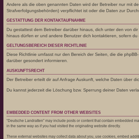
Andere als die oben genannten Daten wird der Betreiber nur mit dei
Strafverfolgungsbehörden) verpflichtet ist oder die Daten zur Durchs
GESTATTUNG DER KONTAKTAUFNAHME
Du gestattest dem Betreiber darüber hinaus, dich unter den von dir
hinaus dürfen er und andere Benutzer dich kontaktieren, sofern du 
GELTUNGSBEREICH DIESER RICHTLINIE
Diese Richtlinie umfasst nur den Bereich der Seiten, die die phpB
darüber gesondert informieren.
AUSKUNFTSRECHT
Der Betreiber erteilt dir auf Anfrage Auskunft, welche Daten über di
Du kannst jederzeit die Löschung bzw. Sperrung deiner Daten verlan
EMBEDDED CONTENT FROM OTHER WEBSITES
“Deutsche Landratten” may include posts or content that contain embedded mate
in the same way as if you had visited the originating website directly.
These external websites may collect data about you, use cookies, embed addition