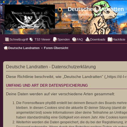
Deutsche Landratten
deutschsprachige multigaming Community
Schnellzugriff
TS3 Viewer
Spenden
FAQ
Downloads
Hackliste
Deutsche Landratten
Foren-Übersicht
Deutsche Landratten - Datenschutzerklärung
Diese Richtlinie beschreibt, wie „Deutsche Landratten“ („https://d
UMFANG UND ART DER DATENSPEICHERUNG
Deine Daten werden auf vier verschiedene Arten gesammelt:
Die Forensoftware phpBB erstellt bei deinem Besuch des Boards mehrere
bleiben. In diesen Cookies sind die aktuelle ID deiner Sitzung (damit d
angemeldet bist) sowie Informationen über deine Teilnahme an Umfragen
haben standardmäßig eine Gültigkeit von einem Jahr. Alle Cookies kanns
Weiterhin werden die Daten gespeichert, die du bei der Registrierung, 