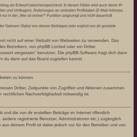
itrag als Entwurf zwischenspeicherst. In diesen Fällen wird auch deine IP-
hten und Umfragen), Änderungen an zentralen Profildaten (E-Mail-Adresse,
r in der „Wer ist online?“-Funktion angezeigt und nicht dauerhaft
r Gelesen-Status von deinen Beiträgen oder explizit von dir gesetzte
wort nicht auf einer Vielzahl von Webseiten zu verwenden. Das
es Betreibers, von phpBB Limited oder ein Dritter
asswort vergessen“ benutzen. Die phpBB-Software fragt dich dann
m du dann auf das Board zugreifen kannst.
nbieten zu können.
ressen Dritter, Zeitpunkte von Zugriffen und Aktionen zusammen
rechtlichen Nachverfolgbarkeit notwendig ist.
nd die von dir erstellten Beiträge im Internet öffentlich
 andere registrierte Benutzer, Administratoren etc.) zugänglich
us deinem Profil ist dabei jedoch nur für den Betreiber und von