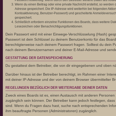
Passwort notwendig. Wenn durch den Betreiber weitere Daten als notwendi
Wenn du einen Beitrag oder eine private Nachricht erstellst, so werden 
Adresse gespeichert. Die IP-Adresse wird weiterhin bei folgenden Akti
Kontoaktivierung, Benutzer-Passwort) und gescheiterte Anmeldeversuche
gespeichert.
Schließlich erfordern einzelne Funktionen des Boards, dass weitere Da
Lesezeichen oder Benachrichtigungsfunktionen.
Dein Passwort wird mit einer Einwege-Verschlüsselung (Hash) gespe
Passwort ist dein Schlüssel zu deinem Benutzerkonto für das Board,
berechtigterweise nach deinem Passwort fragen. Solltest du dein 
nach deinem Benutzernamen und deiner E-Mail-Adresse und sendet 
GESTATTUNG DER DATENSPEICHERUNG
Du gestattest dem Betreiber, die von dir eingegebenen und oben n
Darüber hinaus ist der Betreiber berechtigt, im Rahmen einer Int
mit deiner IP-Adresse und der von deinem Browser übermittelter Br
REGELUNGEN BEZÜGLICH DER WEITERGABE DEINER DATEN
Zweck eines Boards ist es, einen Austausch mit anderen Personen zu 
zugänglich sein können. Der Betreiber kann jedoch festlegen, dass e
sind. Wenn du Fragen dazu hast, suche nach entsprechenden Informa
ihm beauftragte Personen (Administratoren) zugänglich.