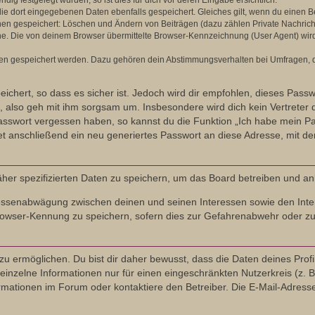
g festgelegt wurden, so ist dies für dich vor deren Eingabe ersichtlich.
die dort eingegebenen Daten ebenfalls gespeichert. Gleiches gilt, wenn du einen Be
onen gespeichert: Löschen und Ändern von Beiträgen (dazu zählen Private Nachric
. Die von deinem Browser übermittelte Browser-Kennzeichnung (User Agent) wird nu
ten gespeichert werden. Dazu gehören dein Abstimmungsverhalten bei Umfragen, de
ichert, so dass es sicher ist. Jedoch wird dir empfohlen, dieses Pass
 also geh mit ihm sorgsam um. Insbesondere wird dich kein Vertreter d
Passwort vergessen haben, so kannst du die Funktion „Ich habe mein P
anschließend ein neu generiertes Passwort an diese Adresse, mit de
äher spezifizierten Daten zu speichern, um das Board betreiben und a
eressenabwägung zwischen deinen und seinen Interessen sowie den Inte
owser-Kennung zu speichern, sofern dies zur Gefahrenabwehr oder zur 
ermöglichen. Du bist dir daher bewusst, dass die Daten deines Profils u
inzelne Informationen nur für einen eingeschränkten Nutzerkreis (z. B.
tionen im Forum oder kontaktiere den Betreiber. Die E-Mail-Adresse a