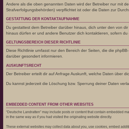
Andere als die oben genannten Daten wird der Betreiber nur mit dei
Strafverfolgungsbehörden) verpflichtet ist oder die Daten zur Durchs
GESTATTUNG DER KONTAKTAUFNAHME
Du gestattest dem Betreiber darüber hinaus, dich unter den von dir
hinaus dürfen er und andere Benutzer dich kontaktieren, sofern du 
GELTUNGSBEREICH DIESER RICHTLINIE
Diese Richtlinie umfasst nur den Bereich der Seiten, die die phpB
darüber gesondert informieren.
AUSKUNFTSRECHT
Der Betreiber erteilt dir auf Anfrage Auskunft, welche Daten über di
Du kannst jederzeit die Löschung bzw. Sperrung deiner Daten verlan
EMBEDDED CONTENT FROM OTHER WEBSITES
“Deutsche Landratten” may include posts or content that contain embedded mate
in the same way as if you had visited the originating website directly.
These external websites may collect data about you, use cookies, embed addition