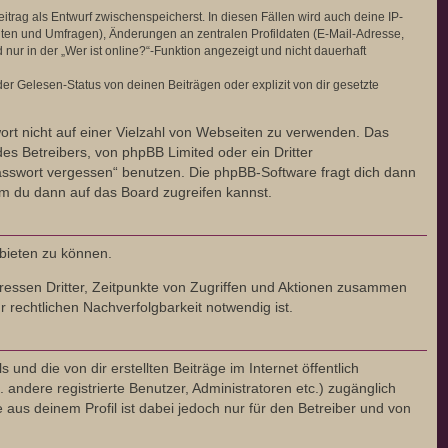
itrag als Entwurf zwischenspeicherst. In diesen Fällen wird auch deine IP-
hten und Umfragen), Änderungen an zentralen Profildaten (E-Mail-Adresse,
r in der „Wer ist online?“-Funktion angezeigt und nicht dauerhaft
r Gelesen-Status von deinen Beiträgen oder explizit von dir gesetzte
wort nicht auf einer Vielzahl von Webseiten zu verwenden. Das
es Betreibers, von phpBB Limited oder ein Dritter
asswort vergessen“ benutzen. Die phpBB-Software fragt dich dann
m du dann auf das Board zugreifen kannst.
nbieten zu können.
ressen Dritter, Zeitpunkte von Zugriffen und Aktionen zusammen
rechtlichen Nachverfolgbarkeit notwendig ist.
nd die von dir erstellten Beiträge im Internet öffentlich
 andere registrierte Benutzer, Administratoren etc.) zugänglich
us deinem Profil ist dabei jedoch nur für den Betreiber und von