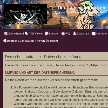
Deutsche Landratten
deutschsprachige multigaming Community
Schnellzugriff
TS3 Viewer
Spenden
FAQ
Downloads
Hackliste
Deutsche Landratten
Foren-Übersicht
Deutsche Landratten - Datenschutzerklärung
Diese Richtlinie beschreibt, wie „Deutsche Landratten“ („https://d
UMFANG UND ART DER DATENSPEICHERUNG
Deine Daten werden auf vier verschiedene Arten gesammelt:
Die Forensoftware phpBB erstellt bei deinem Besuch des Boards mehrere
bleiben. In diesen Cookies sind die aktuelle ID deiner Sitzung (damit d
angemeldet bist) sowie Informationen über deine Teilnahme an Umfragen
haben standardmäßig eine Gültigkeit von einem Jahr. Alle Cookies kanns
Weiterhin werden die Daten gespeichert, die du bei der Registrierung, 