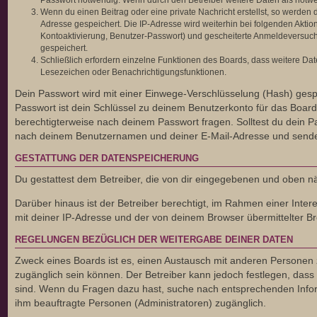
Passwort notwendig. Wenn durch den Betreiber weitere Daten als notwendi
Wenn du einen Beitrag oder eine private Nachricht erstellst, so werden 
Adresse gespeichert. Die IP-Adresse wird weiterhin bei folgenden Akti
Kontoaktivierung, Benutzer-Passwort) und gescheiterte Anmeldeversuche
gespeichert.
Schließlich erfordern einzelne Funktionen des Boards, dass weitere Da
Lesezeichen oder Benachrichtigungsfunktionen.
Dein Passwort wird mit einer Einwege-Verschlüsselung (Hash) gespe
Passwort ist dein Schlüssel zu deinem Benutzerkonto für das Board,
berechtigterweise nach deinem Passwort fragen. Solltest du dein 
nach deinem Benutzernamen und deiner E-Mail-Adresse und sendet 
GESTATTUNG DER DATENSPEICHERUNG
Du gestattest dem Betreiber, die von dir eingegebenen und oben n
Darüber hinaus ist der Betreiber berechtigt, im Rahmen einer Int
mit deiner IP-Adresse und der von deinem Browser übermittelter Br
REGELUNGEN BEZÜGLICH DER WEITERGABE DEINER DATEN
Zweck eines Boards ist es, einen Austausch mit anderen Personen zu 
zugänglich sein können. Der Betreiber kann jedoch festlegen, dass e
sind. Wenn du Fragen dazu hast, suche nach entsprechenden Informa
ihm beauftragte Personen (Administratoren) zugänglich.