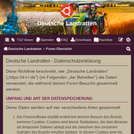
Deutsche Landratten
TS3 Viewer
Spenden
FAQ
Downloads
Hackliste
S
Deutsche Landratten
Foren-Übersicht
u
Deutsche Landratten - Datenschutzerklärung
c
h
Diese Richtlinie beschreibt, wie „Deutsche Landratten“
(„https://d-l-r.de“) (im Folgenden „der Betreiber“) die Daten
e
verwendet, die während deines Foren-Besuchs gesammelt
werden.
UMFANG UND ART DER DATENSPEICHERUNG
Deine Daten werden auf vier verschiedene Arten gesammelt:
Die Forensoftware phpBB erstellt bei deinem Besuch des Boards
mehrere Cookies. Cookies sind kleine Textdateien, die dein Browser
als temporäre Dateien ablegt und die zwischen den einzelnen
Aufrufen des Boards erhalten bleiben. In diesen Cookies sind die