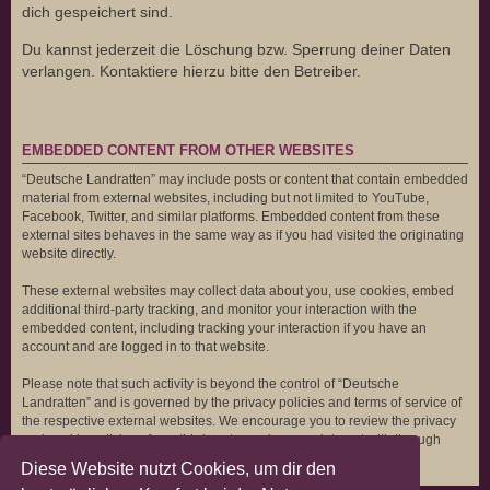
dich gespeichert sind.
Du kannst jederzeit die Löschung bzw. Sperrung deiner Daten
verlangen. Kontaktiere hierzu bitte den Betreiber.
EMBEDDED CONTENT FROM OTHER WEBSITES
“Deutsche Landratten” may include posts or content that contain embedded
material from external websites, including but not limited to YouTube,
Facebook, Twitter, and similar platforms. Embedded content from these
external sites behaves in the same way as if you had visited the originating
website directly.
These external websites may collect data about you, use cookies, embed
additional third-party tracking, and monitor your interaction with the
embedded content, including tracking your interaction if you have an
account and are logged in to that website.
Please note that such activity is beyond the control of “Deutsche
Landratten” and is governed by the privacy policies and terms of service of
the respective external websites. We encourage you to review the privacy
and cookie policies of any third-party services you interact with through
embedded content.
Diese Website nutzt Cookies, um dir den