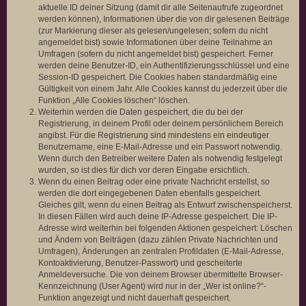
aktuelle ID deiner Sitzung (damit dir alle Seitenaufrufe zugeordnet
werden können), Informationen über die von dir gelesenen Beiträge
(zur Markierung dieser als gelesen/ungelesen; sofern du nicht
angemeldet bist) sowie Informationen über deine Teilnahme an
Umfragen (sofern du nicht angemeldet bist) gespeichert. Ferner
werden deine Benutzer-ID, ein Authentifizierungsschlüssel und eine
Session-ID gespeichert. Die Cookies haben standardmäßig eine
Gültigkeit von einem Jahr. Alle Cookies kannst du jederzeit über die
Funktion „Alle Cookies löschen“ löschen.
Weiterhin werden die Daten gespeichert, die du bei der
Registrierung, in deinem Profil oder deinem persönlichem Bereich
angibst. Für die Registrierung sind mindestens ein eindeutiger
Benutzername, eine E-Mail-Adresse und ein Passwort notwendig.
Wenn durch den Betreiber weitere Daten als notwendig festgelegt
wurden, so ist dies für dich vor deren Eingabe ersichtlich.
Wenn du einen Beitrag oder eine private Nachricht erstellst, so
werden die dort eingegebenen Daten ebenfalls gespeichert.
Gleiches gilt, wenn du einen Beitrag als Entwurf zwischenspeicherst.
In diesen Fällen wird auch deine IP-Adresse gespeichert. Die IP-
Adresse wird weiterhin bei folgenden Aktionen gespeichert: Löschen
und Ändern von Beiträgen (dazu zählen Private Nachrichten und
Umfragen), Änderungen an zentralen Profildaten (E-Mail-Adresse,
Kontoaktivierung, Benutzer-Passwort) und gescheiterte
Anmeldeversuche. Die von deinem Browser übermittelte Browser-
Kennzeichnung (User Agent) wird nur in der „Wer ist online?“-
Funktion angezeigt und nicht dauerhaft gespeichert.