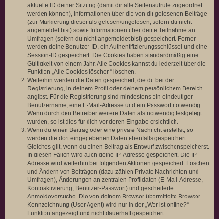
aktuelle ID deiner Sitzung (damit dir alle Seitenaufrufe zugeordnet
werden können), Informationen über die von dir gelesenen Beiträge
(zur Markierung dieser als gelesen/ungelesen; sofern du nicht
angemeldet bist) sowie Informationen über deine Teilnahme an
Umfragen (sofern du nicht angemeldet bist) gespeichert. Ferner
werden deine Benutzer-ID, ein Authentifizierungsschlüssel und eine
Session-ID gespeichert. Die Cookies haben standardmäßig eine
Gültigkeit von einem Jahr. Alle Cookies kannst du jederzeit über die
Funktion „Alle Cookies löschen“ löschen.
Weiterhin werden die Daten gespeichert, die du bei der
Registrierung, in deinem Profil oder deinem persönlichem Bereich
angibst. Für die Registrierung sind mindestens ein eindeutiger
Benutzername, eine E-Mail-Adresse und ein Passwort notwendig.
Wenn durch den Betreiber weitere Daten als notwendig festgelegt
wurden, so ist dies für dich vor deren Eingabe ersichtlich.
Wenn du einen Beitrag oder eine private Nachricht erstellst, so
werden die dort eingegebenen Daten ebenfalls gespeichert.
Gleiches gilt, wenn du einen Beitrag als Entwurf zwischenspeicherst.
In diesen Fällen wird auch deine IP-Adresse gespeichert. Die IP-
Adresse wird weiterhin bei folgenden Aktionen gespeichert: Löschen
und Ändern von Beiträgen (dazu zählen Private Nachrichten und
Umfragen), Änderungen an zentralen Profildaten (E-Mail-Adresse,
Kontoaktivierung, Benutzer-Passwort) und gescheiterte
Anmeldeversuche. Die von deinem Browser übermittelte Browser-
Kennzeichnung (User Agent) wird nur in der „Wer ist online?“-
Funktion angezeigt und nicht dauerhaft gespeichert.