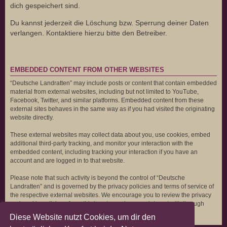
dich gespeichert sind.
Du kannst jederzeit die Löschung bzw. Sperrung deiner Daten
verlangen. Kontaktiere hierzu bitte den Betreiber.
EMBEDDED CONTENT FROM OTHER WEBSITES
“Deutsche Landratten” may include posts or content that contain embedded
material from external websites, including but not limited to YouTube,
Facebook, Twitter, and similar platforms. Embedded content from these
external sites behaves in the same way as if you had visited the originating
website directly.
These external websites may collect data about you, use cookies, embed
additional third-party tracking, and monitor your interaction with the
embedded content, including tracking your interaction if you have an
account and are logged in to that website.
Please note that such activity is beyond the control of “Deutsche
Landratten” and is governed by the privacy policies and terms of service of
the respective external websites. We encourage you to review the privacy
and cookie policies of any third-party services you interact with through
embedded content.
Diese Website nutzt Cookies, um dir den