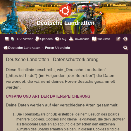
Deutsche Landratten
TS3 Viewer
Spenden
FAQ
Downloads
Hackliste
S
Deutsche Landratten
Foren-Übersicht
u
Deutsche Landratten - Datenschutzerklärung
c
h
Diese Richtlinie beschreibt, wie „Deutsche Landratten“
(„https://d-l-r.de“) (im Folgenden „der Betreiber“) die Daten
e
verwendet, die während deines Foren-Besuchs gesammelt
werden.
UMFANG UND ART DER DATENSPEICHERUNG
Deine Daten werden auf vier verschiedene Arten gesammelt:
Die Forensoftware phpBB erstellt bei deinem Besuch des Boards
mehrere Cookies. Cookies sind kleine Textdateien, die dein Browser
als temporäre Dateien ablegt und die zwischen den einzelnen
Aufrufen des Boards erhalten bleiben. In diesen Cookies sind die