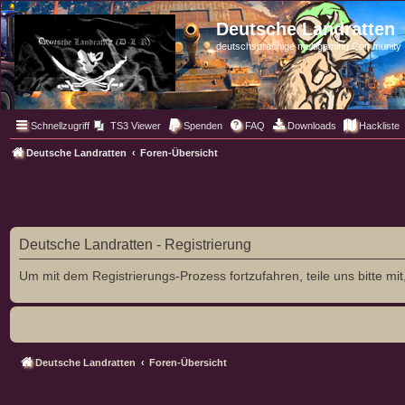
Deutsche Landratten
deutschsprachige multigaming Community
Schnellzugriff
TS3 Viewer
Spenden
FAQ
Downloads
Hackliste
Deutsche Landratten
Foren-Übersicht
Deutsche Landratten - Registrierung
Um mit dem Registrierungs-Prozess fortzufahren, teile uns bitte m
Deutsche Landratten
Foren-Übersicht