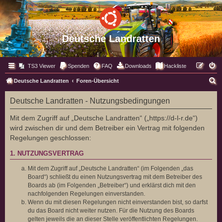
Deutsche Landratten
TS3 Viewer
Spenden
FAQ
Downloads
Hackliste
S
Deutsche Landratten
Foren-Übersicht
u
Deutsche Landratten - Nutzungsbedingungen
c
h
Mit dem Zugriff auf „Deutsche Landratten“ („https://d-l-r.de“)
wird zwischen dir und dem Betreiber ein Vertrag mit folgenden
e
Regelungen geschlossen:
1. NUTZUNGSVERTRAG
Mit dem Zugriff auf „Deutsche Landratten“ (im Folgenden „das
Board“) schließt du einen Nutzungsvertrag mit dem Betreiber des
Boards ab (im Folgenden „Betreiber“) und erklärst dich mit den
nachfolgenden Regelungen einverstanden.
Wenn du mit diesen Regelungen nicht einverstanden bist, so darfst
du das Board nicht weiter nutzen. Für die Nutzung des Boards
gelten jeweils die an dieser Stelle veröffentlichten Regelungen.