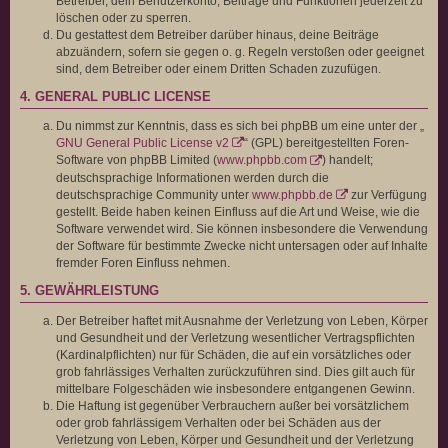
Betreiber, dein Benutzerkonto, Beiträge und Funktionen jederzeit zu
löschen oder zu sperren.
Du gestattest dem Betreiber darüber hinaus, deine Beiträge
abzuändern, sofern sie gegen o. g. Regeln verstoßen oder geeignet
sind, dem Betreiber oder einem Dritten Schaden zuzufügen.
4. GENERAL PUBLIC LICENSE
Du nimmst zur Kenntnis, dass es sich bei phpBB um eine unter der „
GNU General Public License v2
“ (GPL) bereitgestellten Foren-
Software von phpBB Limited (
www.phpbb.com
) handelt;
deutschsprachige Informationen werden durch die
deutschsprachige Community unter
www.phpbb.de
zur Verfügung
gestellt. Beide haben keinen Einfluss auf die Art und Weise, wie die
Software verwendet wird. Sie können insbesondere die Verwendung
der Software für bestimmte Zwecke nicht untersagen oder auf Inhalte
fremder Foren Einfluss nehmen.
5. GEWÄHRLEISTUNG
Der Betreiber haftet mit Ausnahme der Verletzung von Leben, Körper
und Gesundheit und der Verletzung wesentlicher Vertragspflichten
(Kardinalpflichten) nur für Schäden, die auf ein vorsätzliches oder
grob fahrlässiges Verhalten zurückzuführen sind. Dies gilt auch für
mittelbare Folgeschäden wie insbesondere entgangenen Gewinn.
Die Haftung ist gegenüber Verbrauchern außer bei vorsätzlichem
oder grob fahrlässigem Verhalten oder bei Schäden aus der
Verletzung von Leben, Körper und Gesundheit und der Verletzung