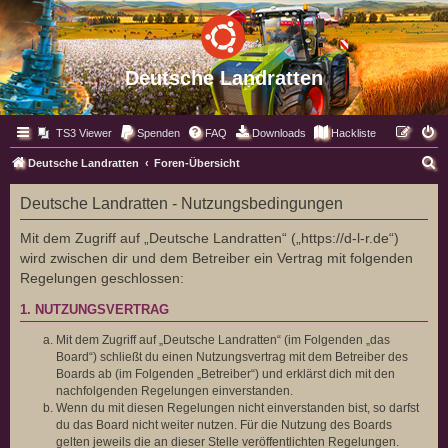
Deutsche Landratten
TS3 Viewer
Spenden
FAQ
Downloads
Hackliste
S
Deutsche Landratten
Foren-Übersicht
u
Deutsche Landratten - Nutzungsbedingungen
c
h
Mit dem Zugriff auf „Deutsche Landratten“ („https://d-l-r.de“)
wird zwischen dir und dem Betreiber ein Vertrag mit folgenden
e
Regelungen geschlossen:
1. NUTZUNGSVERTRAG
Mit dem Zugriff auf „Deutsche Landratten“ (im Folgenden „das
Board“) schließt du einen Nutzungsvertrag mit dem Betreiber des
Boards ab (im Folgenden „Betreiber“) und erklärst dich mit den
nachfolgenden Regelungen einverstanden.
Wenn du mit diesen Regelungen nicht einverstanden bist, so darfst
du das Board nicht weiter nutzen. Für die Nutzung des Boards
gelten jeweils die an dieser Stelle veröffentlichten Regelungen.