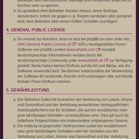
Betreiber, dein Benutzerkonto, Beiträge und Funktionen jederzeit zu
löschen oder zu sperren.
Du gestattest dem Betreiber darüber hinaus, deine Beiträge
abzuändern, sofern sie gegen o. g. Regeln verstoßen oder geeignet
sind, dem Betreiber oder einem Dritten Schaden zuzufügen.
4. GENERAL PUBLIC LICENSE
Du nimmst zur Kenntnis, dass es sich bei phpBB um eine unter der „
GNU General Public License v2
“ (GPL) bereitgestellten Foren-
Software von phpBB Limited (
www.phpbb.com
) handelt;
deutschsprachige Informationen werden durch die
deutschsprachige Community unter
www.phpbb.de
zur Verfügung
gestellt. Beide haben keinen Einfluss auf die Art und Weise, wie die
Software verwendet wird. Sie können insbesondere die Verwendung
der Software für bestimmte Zwecke nicht untersagen oder auf Inhalte
fremder Foren Einfluss nehmen.
5. GEWÄHRLEISTUNG
Der Betreiber haftet mit Ausnahme der Verletzung von Leben, Körper
und Gesundheit und der Verletzung wesentlicher Vertragspflichten
(Kardinalpflichten) nur für Schäden, die auf ein vorsätzliches oder
grob fahrlässiges Verhalten zurückzuführen sind. Dies gilt auch für
mittelbare Folgeschäden wie insbesondere entgangenen Gewinn.
Die Haftung ist gegenüber Verbrauchern außer bei vorsätzlichem
oder grob fahrlässigem Verhalten oder bei Schäden aus der
Verletzung von Leben, Körper und Gesundheit und der Verletzung