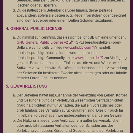
Betreiber, dein Benutzerkonto, Beiträge und Funktionen jederzeit zu
löschen oder zu sperren.
Du gestattest dem Betreiber darüber hinaus, deine Beiträge
abzuändern, sofern sie gegen o. g. Regeln verstoßen oder geeignet
sind, dem Betreiber oder einem Dritten Schaden zuzufügen.
4. GENERAL PUBLIC LICENSE
Du nimmst zur Kenntnis, dass es sich bei phpBB um eine unter der „
GNU General Public License v2
“ (GPL) bereitgestellten Foren-
Software von phpBB Limited (
www.phpbb.com
) handelt;
deutschsprachige Informationen werden durch die
deutschsprachige Community unter
www.phpbb.de
zur Verfügung
gestellt. Beide haben keinen Einfluss auf die Art und Weise, wie die
Software verwendet wird. Sie können insbesondere die Verwendung
der Software für bestimmte Zwecke nicht untersagen oder auf Inhalte
fremder Foren Einfluss nehmen.
5. GEWÄHRLEISTUNG
Der Betreiber haftet mit Ausnahme der Verletzung von Leben, Körper
und Gesundheit und der Verletzung wesentlicher Vertragspflichten
(Kardinalpflichten) nur für Schäden, die auf ein vorsätzliches oder
grob fahrlässiges Verhalten zurückzuführen sind. Dies gilt auch für
mittelbare Folgeschäden wie insbesondere entgangenen Gewinn.
Die Haftung ist gegenüber Verbrauchern außer bei vorsätzlichem
oder grob fahrlässigem Verhalten oder bei Schäden aus der
Verletzung von Leben, Körper und Gesundheit und der Verletzung