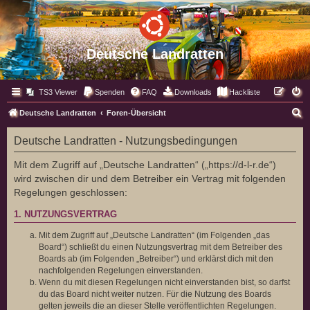
Deutsche Landratten
TS3 Viewer
Spenden
FAQ
Downloads
Hackliste
S
Deutsche Landratten
Foren-Übersicht
u
Deutsche Landratten - Nutzungsbedingungen
c
h
Mit dem Zugriff auf „Deutsche Landratten“ („https://d-l-r.de“)
wird zwischen dir und dem Betreiber ein Vertrag mit folgenden
e
Regelungen geschlossen:
1. NUTZUNGSVERTRAG
Mit dem Zugriff auf „Deutsche Landratten“ (im Folgenden „das
Board“) schließt du einen Nutzungsvertrag mit dem Betreiber des
Boards ab (im Folgenden „Betreiber“) und erklärst dich mit den
nachfolgenden Regelungen einverstanden.
Wenn du mit diesen Regelungen nicht einverstanden bist, so darfst
du das Board nicht weiter nutzen. Für die Nutzung des Boards
gelten jeweils die an dieser Stelle veröffentlichten Regelungen.