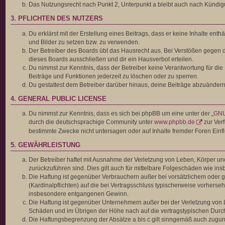
Das Nutzungsrecht nach Punkt 2, Unterpunkt a bleibt auch nach Kündi
3. PFLICHTEN DES NUTZERS
Du erklärst mit der Erstellung eines Beitrags, dass er keine Inhalte ent
und Bilder zu setzen bzw. zu verwenden.
Der Betreiber des Boards übt das Hausrecht aus. Bei Verstößen gegen 
dieses Boards ausschließen und dir ein Hausverbot erteilen.
Du nimmst zur Kenntnis, dass der Betreiber keine Verantwortung für die I
Beiträge und Funktionen jederzeit zu löschen oder zu sperren.
Du gestattest dem Betreiber darüber hinaus, deine Beiträge abzuändern
4. GENERAL PUBLIC LICENSE
Du nimmst zur Kenntnis, dass es sich bei phpBB um eine unter der „
GNU
durch die deutschsprachige Community unter
www.phpbb.de
zur Verf
bestimmte Zwecke nicht untersagen oder auf Inhalte fremder Foren Ein
5. GEWÄHRLEISTUNG
Der Betreiber haftet mit Ausnahme der Verletzung von Leben, Körper und 
zurückzuführen sind. Dies gilt auch für mittelbare Folgeschäden wie 
Die Haftung ist gegenüber Verbrauchern außer bei vorsätzlichem oder g
(Kardinalpflichten) auf die bei Vertragsschluss typischerweise vorhers
insbesondere entgangenen Gewinn.
Die Haftung ist gegenüber Unternehmern außer bei der Verletzung von L
Schäden und im Übrigen der Höhe nach auf die vertragstypischen Durch
Die Haftungsbegrenzung der Absätze a bis c gilt sinngemäß auch zugunst