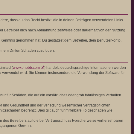
ondere, dass du das Recht besitzt, die in deinen Beiträgen verwendeten Links
er Betreiber dich nach Abmahnung zeitweise oder dauerhaft von der Nutzung
 zur Kenntnis genommen hat. Du gestattest dem Betreiber, dein Benutzerkonto,
 einem Dritten Schaden zuzufügen.
imited (
www.phpbb.com
) handelt; deutschsprachige Informationen werden
are verwendet wird. Sie können insbesondere die Verwendung der Software für
ur für Schäden, die auf ein vorsätzliches oder grob fahrlässiges Verhalten
r und Gesundheit und der Verletzung wesentlicher Vertragspflichten
ittsschäden begrenzt. Dies gilt auch für mittelbare Folgeschäden wie
 des Betreibers auf die bei Vertragsschluss typischerweise vorhersehbaren
entgangenen Gewinn.