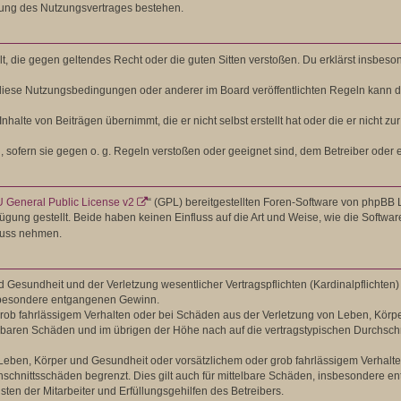
gung des Nutzungsvertrages bestehen.
hält, die gegen geltendes Recht oder die guten Sitten verstoßen. Du erklärst insbes
diese Nutzungsbedingungen oder anderer im Board veröffentlichten Regeln kann d
nhalte von Beiträgen übernimmt, die er nicht selbst erstellt hat oder die er nicht
, sofern sie gegen o. g. Regeln verstoßen oder geeignet sind, dem Betreiber oder
 General Public License v2
“ (GPL) bereitgestellten Foren-Software von phpBB L
ügung gestellt. Beide haben keinen Einfluss auf die Art und Weise, wie die Softw
fluss nehmen.
Gesundheit und der Verletzung wesentlicher Vertragspflichten (Kardinalpflichten) n
insbesondere entgangenen Gewinn.
rob fahrlässigem Verhalten oder bei Schäden aus der Verletzung von Leben, Körpe
ehbaren Schäden und im übrigen der Höhe nach auf die vertragstypischen Durchschn
eben, Körper und Gesundheit oder vorsätzlichem oder grob fahrlässigem Verhalten
schnittsschäden begrenzt. Dies gilt auch für mittelbare Schäden, insbesondere 
en der Mitarbeiter und Erfüllungsgehilfen des Betreibers.