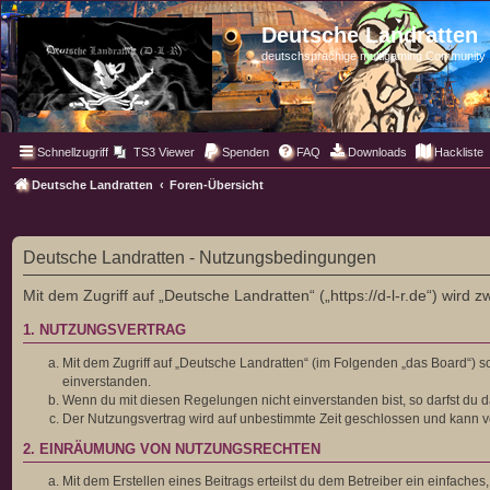
Deutsche Landratten
deutschsprachige multigaming Community
Schnellzugriff
TS3 Viewer
Spenden
FAQ
Downloads
Hackliste
Deutsche Landratten
Foren-Übersicht
Deutsche Landratten - Nutzungsbedingungen
Mit dem Zugriff auf „Deutsche Landratten“ („https://d-l-r.de“) wir
1. NUTZUNGSVERTRAG
Mit dem Zugriff auf „Deutsche Landratten“ (im Folgenden „das Board“) 
einverstanden.
Wenn du mit diesen Regelungen nicht einverstanden bist, so darfst du da
Der Nutzungsvertrag wird auf unbestimmte Zeit geschlossen und kann vo
2. EINRÄUMUNG VON NUTZUNGSRECHTEN
Mit dem Erstellen eines Beitrags erteilst du dem Betreiber ein einfach