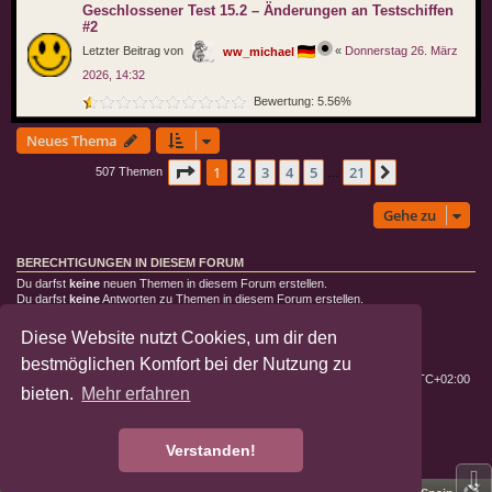
Geschlossener Test 15.2 – Änderungen an Testschiffen
#2
Letzter Beitrag von
«
Donnerstag 26. März
ww_michael
2026, 14:32
Bewertung: 5.56%
Neues Thema
Seite
1
von
21
1
2
3
4
5
21
Nächste
507 Themen
…
Gehe zu
BERECHTIGUNGEN IN DIESEM FORUM
Du darfst
keine
neuen Themen in diesem Forum erstellen.
Du darfst
keine
Antworten zu Themen in diesem Forum erstellen.
Du darfst deine Beiträge in diesem Forum
nicht
ändern.
Du darfst deine Beiträge in diesem Forum
nicht
löschen.
Diese Website nutzt Cookies, um dir den
Du darfst
keine
Dateianhänge in diesem Forum erstellen.
bestmöglichen Komfort bei der Nutzung zu
Deutsche Landratten
Foren-Übersicht
Alle Zeiten sind
UTC+02:00
bieten.
Mehr erfahren
Powered by
phpBB
® Forum Software © phpBB Limited
Deutsche Übersetzung durch
phpBB.de
Verstanden!
Datenschutz
|
Nutzungsbedingungen
⇩