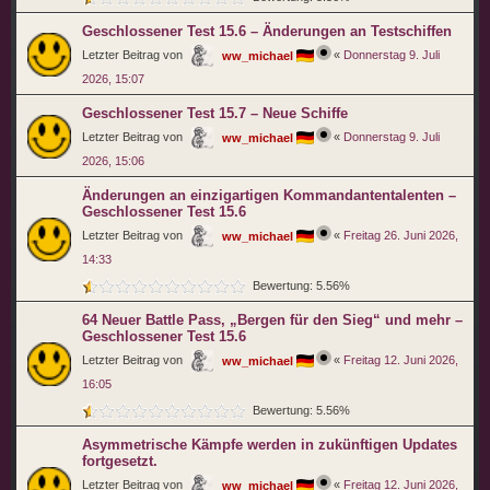
Geschlossener Test 15.6 – Änderungen an Testschiffen
Letzter Beitrag von
«
Donnerstag 9. Juli
ww_michael
2026, 15:07
Geschlossener Test 15.7 – Neue Schiffe
Letzter Beitrag von
«
Donnerstag 9. Juli
ww_michael
2026, 15:06
Änderungen an einzigartigen Kommandantentalenten –
Geschlossener Test 15.6
Letzter Beitrag von
«
Freitag 26. Juni 2026,
ww_michael
14:33
Bewertung: 5.56%
64 Neuer Battle Pass, „Bergen für den Sieg“ und mehr –
Geschlossener Test 15.6
Letzter Beitrag von
«
Freitag 12. Juni 2026,
ww_michael
16:05
Bewertung: 5.56%
Asymmetrische Kämpfe werden in zukünftigen Updates
fortgesetzt.
Letzter Beitrag von
«
Freitag 12. Juni 2026,
ww_michael