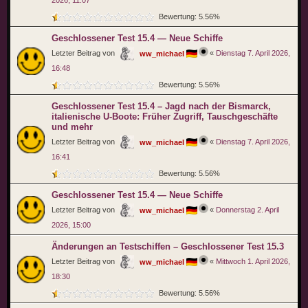
2026, 11:07
Bewertung: 5.56%
Geschlossener Test 15.4 — Neue Schiffe
Letzter Beitrag von
«
Dienstag 7. April 2026,
ww_michael
16:48
Bewertung: 5.56%
Geschlossener Test 15.4 – Jagd nach der Bismarck,
italienische U-Boote: Früher Zugriff, Tauschgeschäfte
und mehr
Letzter Beitrag von
«
Dienstag 7. April 2026,
ww_michael
16:41
Bewertung: 5.56%
Geschlossener Test 15.4 — Neue Schiffe
Letzter Beitrag von
«
Donnerstag 2. April
ww_michael
2026, 15:00
Änderungen an Testschiffen – Geschlossener Test 15.3
Letzter Beitrag von
«
Mittwoch 1. April 2026,
ww_michael
18:30
Bewertung: 5.56%