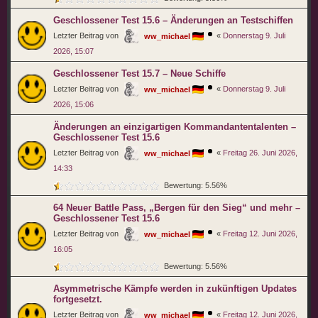
Geschlossener Test 15.6 – Änderungen an Testschiffen
Letzter Beitrag von
«
Donnerstag 9. Juli
ww_michael
2026, 15:07
Geschlossener Test 15.7 – Neue Schiffe
Letzter Beitrag von
«
Donnerstag 9. Juli
ww_michael
2026, 15:06
Änderungen an einzigartigen Kommandantentalenten –
Geschlossener Test 15.6
Letzter Beitrag von
«
Freitag 26. Juni 2026,
ww_michael
14:33
Bewertung: 5.56%
64 Neuer Battle Pass, „Bergen für den Sieg“ und mehr –
Geschlossener Test 15.6
Letzter Beitrag von
«
Freitag 12. Juni 2026,
ww_michael
16:05
Bewertung: 5.56%
Asymmetrische Kämpfe werden in zukünftigen Updates
fortgesetzt.
Letzter Beitrag von
«
Freitag 12. Juni 2026,
ww_michael