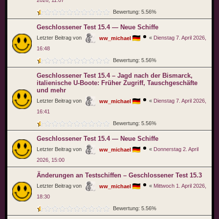
2026, 11:07
Bewertung: 5.56%
Geschlossener Test 15.4 — Neue Schiffe
Letzter Beitrag von
«
Dienstag 7. April 2026,
ww_michael
16:48
Bewertung: 5.56%
Geschlossener Test 15.4 – Jagd nach der Bismarck,
italienische U-Boote: Früher Zugriff, Tauschgeschäfte
und mehr
Letzter Beitrag von
«
Dienstag 7. April 2026,
ww_michael
16:41
Bewertung: 5.56%
Geschlossener Test 15.4 — Neue Schiffe
Letzter Beitrag von
«
Donnerstag 2. April
ww_michael
2026, 15:00
Änderungen an Testschiffen – Geschlossener Test 15.3
Letzter Beitrag von
«
Mittwoch 1. April 2026,
ww_michael
18:30
Bewertung: 5.56%