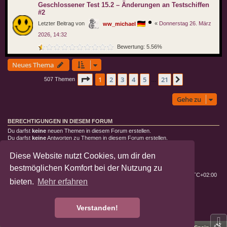
Geschlossener Test 15.2 – Änderungen an Testschiffen
#2
Letzter Beitrag von
«
Donnerstag 26. März
ww_michael
2026, 14:32
Bewertung: 5.56%
Neues Thema
Seite
1
von
21
1
2
3
4
5
21
Nächste
507 Themen
…
Gehe zu
BERECHTIGUNGEN IN DIESEM FORUM
Du darfst
keine
neuen Themen in diesem Forum erstellen.
Du darfst
keine
Antworten zu Themen in diesem Forum erstellen.
Du darfst deine Beiträge in diesem Forum
nicht
ändern.
Du darfst deine Beiträge in diesem Forum
nicht
löschen.
Diese Website nutzt Cookies, um dir den
Du darfst
keine
Dateianhänge in diesem Forum erstellen.
bestmöglichen Komfort bei der Nutzung zu
Deutsche Landratten
Foren-Übersicht
Alle Zeiten sind
UTC+02:00
bieten.
Mehr erfahren
Powered by
phpBB
® Forum Software © phpBB Limited
Deutsche Übersetzung durch
phpBB.de
Verstanden!
Datenschutz
|
Nutzungsbedingungen
⇩