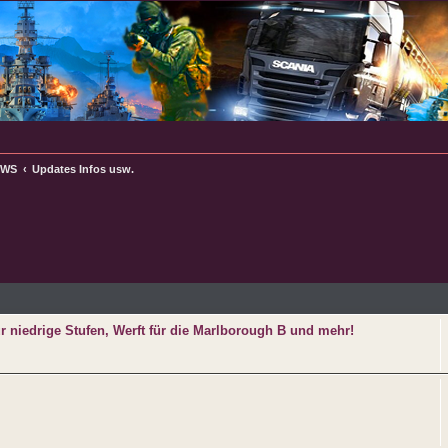
oWS
Updates Infos usw.
e
ür niedrige Stufen, Werft für die Marlborough B und mehr!