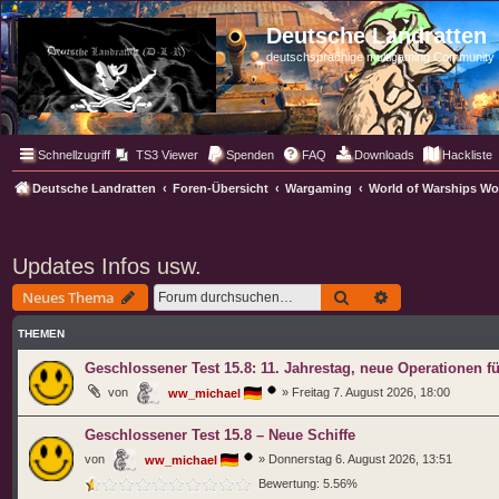
Deutsche Landratten
deutschsprachige multigaming Community
Schnellzugriff
TS3 Viewer
Spenden
FAQ
Downloads
Hackliste
Deutsche Landratten
Foren-Übersicht
Wargaming
World of Warships W
Updates Infos usw.
Suche
Erweiterte Such
Neues Thema
THEMEN
Geschlossener Test 15.8: 11. Jahrestag, neue Operationen f
von
»
Freitag 7. August 2026, 18:00
ww_michael
Geschlossener Test 15.8 – Neue Schiffe
von
»
Donnerstag 6. August 2026, 13:51
ww_michael
Bewertung: 5.56%