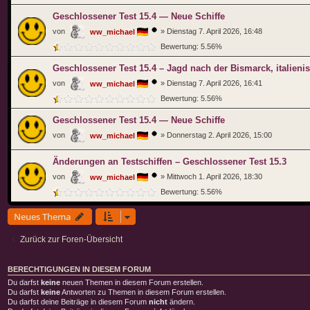
Geschlossener Test 15.4 — Neue Schiffe
von
»
Dienstag 7. April 2026, 16:48
ww_michael
Bewertung: 5.56%
Geschlossener Test 15.4 – Jagd nach der Bismarck, italieni
von
»
Dienstag 7. April 2026, 16:41
ww_michael
Bewertung: 5.56%
Geschlossener Test 15.4 — Neue Schiffe
von
»
Donnerstag 2. April 2026, 15:00
ww_michael
Änderungen an Testschiffen – Geschlossener Test 15.3
von
»
Mittwoch 1. April 2026, 18:30
ww_michael
Bewertung: 5.56%
Neues Thema
Zurück zur Foren-Übersicht
BERECHTIGUNGEN IN DIESEM FORUM
Du darfst
keine
neuen Themen in diesem Forum erstellen.
Du darfst
keine
Antworten zu Themen in diesem Forum erstellen.
Du darfst deine Beiträge in diesem Forum
nicht
ändern.