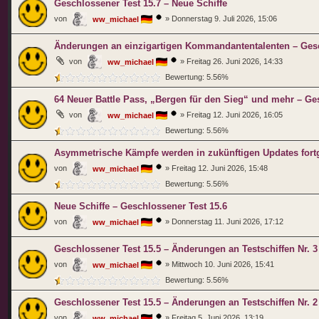
Geschlossener Test 15.7 – Neue Schiffe
von
»
Donnerstag 9. Juli 2026, 15:06
ww_michael
Änderungen an einzigartigen Kommandantentalenten – Gesc
von
»
Freitag 26. Juni 2026, 14:33
ww_michael
Bewertung: 5.56%
64 Neuer Battle Pass, „Bergen für den Sieg“ und mehr – Ge
von
»
Freitag 12. Juni 2026, 16:05
ww_michael
Bewertung: 5.56%
Asymmetrische Kämpfe werden in zukünftigen Updates fortg
von
»
Freitag 12. Juni 2026, 15:48
ww_michael
Bewertung: 5.56%
Neue Schiffe – Geschlossener Test 15.6
von
»
Donnerstag 11. Juni 2026, 17:12
ww_michael
Geschlossener Test 15.5 – Änderungen an Testschiffen Nr. 3
von
»
Mittwoch 10. Juni 2026, 15:41
ww_michael
Bewertung: 5.56%
Geschlossener Test 15.5 – Änderungen an Testschiffen Nr. 2
von
»
Freitag 5. Juni 2026, 13:19
ww_michael