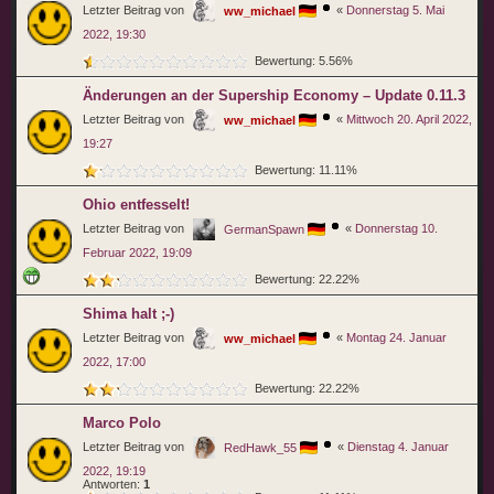
Letzter Beitrag von
«
Donnerstag 5. Mai
ww_michael
2022, 19:30
Bewertung: 5.56%
Änderungen an der Supership Economy – Update 0.11.3
Letzter Beitrag von
«
Mittwoch 20. April 2022,
ww_michael
19:27
Bewertung: 11.11%
Ohio entfesselt!
Letzter Beitrag von
«
Donnerstag 10.
GermanSpawn
Februar 2022, 19:09
Bewertung: 22.22%
Shima halt ;-)
Letzter Beitrag von
«
Montag 24. Januar
ww_michael
2022, 17:00
Bewertung: 22.22%
Marco Polo
Letzter Beitrag von
«
Dienstag 4. Januar
RedHawk_55
2022, 19:19
Antworten:
1