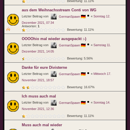
Bewertung: 11.11%
aus dem Weihnachsstream Conti von WG
Letzter Beitrag von
«
Sonntag 12.
GermanSpawn
Dezember 2021, 07:34
Antworten:
1
Bewertung: 11.11%
OOOOhio mal wieder ausgepackt :-)
Letzter Beitrag von
«
Samstag 11.
GermanSpawn
Dezember 2021, 14:05
Bewertung: 5.56%
Danke für eure Divisterne
Letzter Beitrag von
«
Mittwoch 17.
GermanSpawn
November 2021, 18:57
Bewertung: 16.67%
Ich muss auch mal
Letzter Beitrag von
«
Sonntag 14.
GermanSpawn
November 2021, 12:36
Bewertung: 11.11%
Muss auch mal wieder