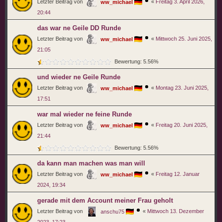
Letzter Beitrag von
«
Freitag 3. April 2026,
ww_michael
20:44
das war ne Geile DD Runde
Letzter Beitrag von
«
Mittwoch 25. Juni 2025,
ww_michael
21:05
Bewertung: 5.56%
und wieder ne Geile Runde
Letzter Beitrag von
«
Montag 23. Juni 2025,
ww_michael
17:51
war mal wieder ne feine Runde
Letzter Beitrag von
«
Freitag 20. Juni 2025,
ww_michael
21:44
Bewertung: 5.56%
da kann man machen was man will
Letzter Beitrag von
«
Freitag 12. Januar
ww_michael
2024, 19:34
gerade mit dem Account meiner Frau geholt
Letzter Beitrag von
«
Mittwoch 13. Dezember
anschu75