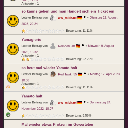
2023, 17:23
Antworten:
1
so kanns gehen und man Handelt sich ein Ticket ein
Letzter Beitrag von
«
Dienstag 22. August
ww_michael
2023, 22:24
Bewertung: 11.11%
Yamagierie
Letzter Beitrag von
«
Mittwoch 9. August
Romeo8518
2023, 16:32
Antworten:
1
Bewertung: 22.22%
so heut mal wieder Yamato halt
Letzter Beitrag von
«
Montag 17. April 2023,
RedHawk_55
10:08
Antworten:
1
Bewertung: 11.11%
Yamato halt
Letzter Beitrag von
«
Donnerstag 24.
ww_michael
November 2022, 18:07
Bewertung: 5.56%
Mal wieder etwas Protzen im Gewerteten