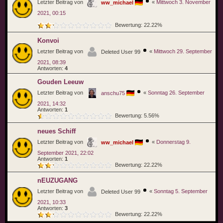
Letzter Beitrag von
«
Mittwoch 3. November
ww_michael
2021, 00:15
Bewertung: 22.22%
Konvoi
Letzter Beitrag von
«
Mittwoch 29. September
Deleted User 99
2021, 08:39
Antworten:
4
Gouden Leeuw
Letzter Beitrag von
«
Sonntag 26. September
anschu75
2021, 14:32
Antworten:
1
Bewertung: 5.56%
neues Schiff
Letzter Beitrag von
«
Donnerstag 9.
ww_michael
September 2021, 22:02
Antworten:
1
Bewertung: 22.22%
nEUZUGANG
Letzter Beitrag von
«
Sonntag 5. September
Deleted User 99
2021, 10:33
Antworten:
3
Bewertung: 22.22%