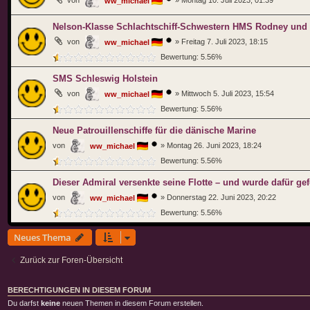
ww_michael
Nelson-Klasse Schlachtschiff-Schwestern HMS Rodney un
von
»
Freitag 7. Juli 2023, 18:15
ww_michael
Bewertung: 5.56%
SMS Schleswig Holstein
von
»
Mittwoch 5. Juli 2023, 15:54
ww_michael
Bewertung: 5.56%
Neue Patrouillenschiffe für die dänische Marine
von
»
Montag 26. Juni 2023, 18:24
ww_michael
Bewertung: 5.56%
Dieser Admiral versenkte seine Flotte – und wurde dafür gef
von
»
Donnerstag 22. Juni 2023, 20:22
ww_michael
Bewertung: 5.56%
Neues Thema
Zurück zur Foren-Übersicht
BERECHTIGUNGEN IN DIESEM FORUM
Du darfst
keine
neuen Themen in diesem Forum erstellen.