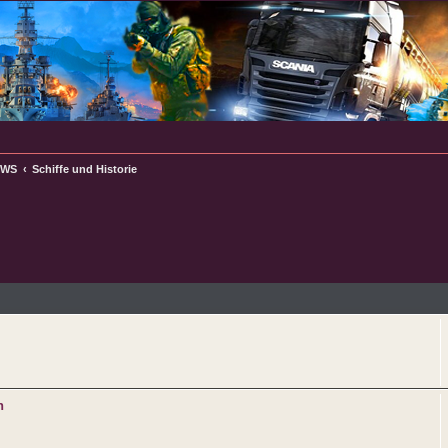
oWS
Schiffe und Historie
e
n