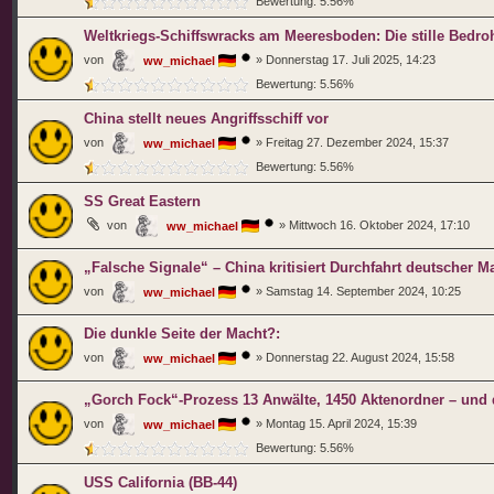
Bewertung: 5.56%
Weltkriegs-Schiffswracks am Meeresboden: Die stille Bedr
von
»
Donnerstag 17. Juli 2025, 14:23
ww_michael
Bewertung: 5.56%
China stellt neues Angriffsschiff vor
von
»
Freitag 27. Dezember 2024, 15:37
ww_michael
Bewertung: 5.56%
SS Great Eastern
von
»
Mittwoch 16. Oktober 2024, 17:10
ww_michael
„Falsche Signale“ – China kritisiert Durchfahrt deutscher M
von
»
Samstag 14. September 2024, 10:25
ww_michael
Die dunkle Seite der Macht?:
von
»
Donnerstag 22. August 2024, 15:58
ww_michael
„Gorch Fock“-Prozess 13 Anwälte, 1450 Aktenordner – und d
von
»
Montag 15. April 2024, 15:39
ww_michael
Bewertung: 5.56%
USS California (BB-44)