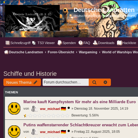
Deutsche Landratten
deutschsprachige multigaming Community
Schnellzugriff
TS3 Viewer
Spenden
FAQ
Downloads
Hackliste
Deutsche Landratten
Foren-Übersicht
Wargaming
World of Warships W
Schiffe und Historie
Suche
Erweiterte Such
Neues Thema
THEMEN
Marine kauft Kampfsystem für mehr als eine Milliarde Euro
von
»
Dienstag 18. November 2025, 14:19
ww_michael
Bewertung: 5.56%
Putins waffenstarrender Schlachtkreuzer erwacht zum Lebe
von
»
Freitag 22. August 2025, 18:05
ww_michael