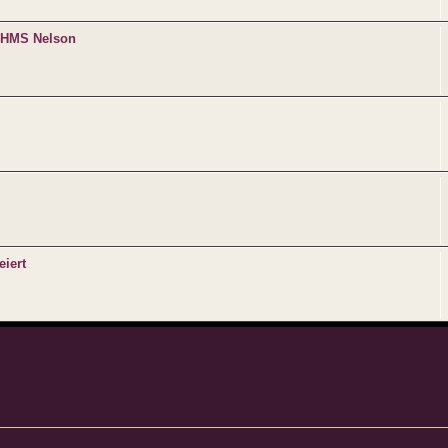
d HMS Nelson
eiert