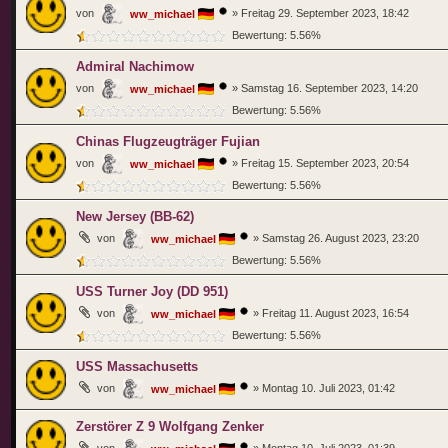
von
»
Freitag 29. September 2023, 18:42
ww_michael
Bewertung: 5.56%
Admiral Nachimow
von
»
Samstag 16. September 2023, 14:20
ww_michael
Bewertung: 5.56%
Chinas Flugzeugträger Fujian
von
»
Freitag 15. September 2023, 20:54
ww_michael
Bewertung: 5.56%
New Jersey (BB-62)
von
»
Samstag 26. August 2023, 23:20
ww_michael
Bewertung: 5.56%
USS Turner Joy (DD 951)
von
»
Freitag 11. August 2023, 16:54
ww_michael
Bewertung: 5.56%
USS Massachusetts
von
»
Montag 10. Juli 2023, 01:42
ww_michael
Zerstörer Z 9 Wolfgang Zenker
von
»
Montag 10. Juli 2023, 01:39