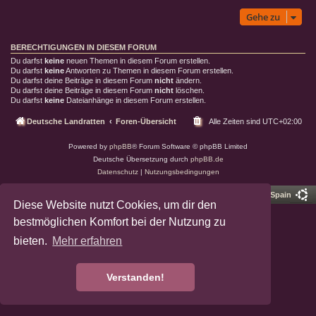
Gehe zu
BERECHTIGUNGEN IN DIESEM FORUM
Du darfst
keine
neuen Themen in diesem Forum erstellen.
Du darfst
keine
Antworten zu Themen in diesem Forum erstellen.
Du darfst deine Beiträge in diesem Forum
nicht
ändern.
Du darfst deine Beiträge in diesem Forum
nicht
löschen.
Du darfst
keine
Dateianhänge in diesem Forum erstellen.
Deutsche Landratten
Foren-Übersicht
Alle Zeiten sind
UTC+02:00
Powered by
phpBB
® Forum Software © phpBB Limited
Deutsche Übersetzung durch
phpBB.de
Datenschutz
|
Nutzungsbedingungen
Pro Ubuntu Lucid Style
Ported 3.3 by
phpBB Spain
Diese Website nutzt Cookies, um dir den
bestmöglichen Komfort bei der Nutzung zu
bieten.
Mehr erfahren
Verstanden!