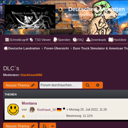
Deutsche Landratten
deutschsprachige multigaming Community
Schnellzugriff
TS3 Viewer
Spenden
FAQ
Downloads
Hackliste
Deutsche Landratten
Foren-Übersicht
Euro Truck Simulator & American Tr
DLC`s
Moderator:
blackheard666
Suche
Erweiterte Such
Neues Thema
THEMEN
Montana
von
»
Montag 25. Juli 2022, 11:26
RedHawk_55
Bewertung: 11.11%
Neues Thema