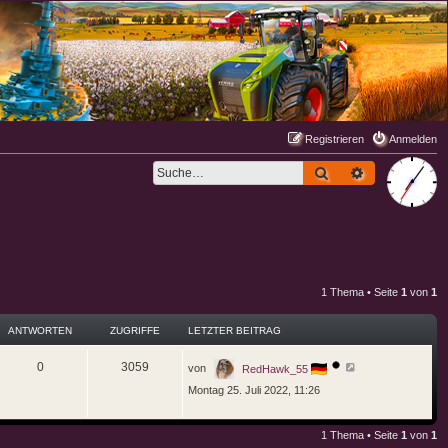
Registrieren
Anmelden
Suche
Erweiterte S
1 Thema • Seite
1
von
1
ANTWORTEN
ZUGRIFFE
LETZTER BEITRAG
L
A
Z
0
3059
von
RedHawk_55
e
t
Montag 25. Juli 2022, 11:26
n
u
z
t
t
g
e
r
1 Thema • Seite
1
von
1
w
r
B