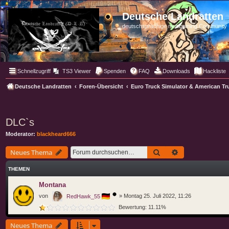
Deutsche Landratten
deutschsprachige multigaming Community
Schnellzugriff
TS3 Viewer
Spenden
FAQ
Downloads
Hackliste
Deutsche Landratten
Foren-Übersicht
Euro Truck Simulator & American Tr
DLC`s
Moderator:
blackheard666
Suche
Erweiterte Such
Neues Thema
THEMEN
Montana
von
»
Montag 25. Juli 2022, 11:26
RedHawk_55
Bewertung: 11.11%
Neues Thema