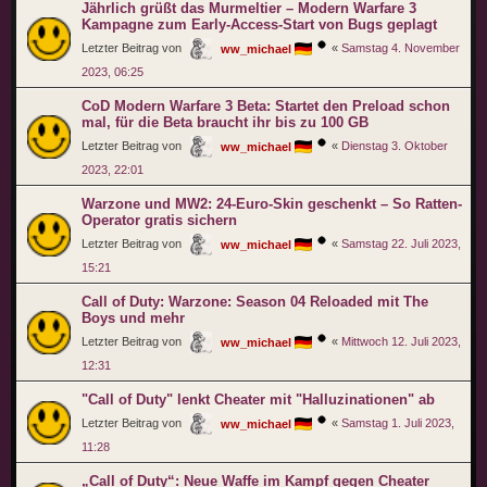
Jährlich grüßt das Murmeltier – Modern Warfare 3
Kampagne zum Early-Access-Start von Bugs geplagt
Letzter Beitrag von
«
Samstag 4. November
ww_michael
2023, 06:25
CoD Modern Warfare 3 Beta: Startet den Preload schon
mal, für die Beta braucht ihr bis zu 100 GB
Letzter Beitrag von
«
Dienstag 3. Oktober
ww_michael
2023, 22:01
Warzone und MW2: 24-Euro-Skin geschenkt – So Ratten-
Operator gratis sichern
Letzter Beitrag von
«
Samstag 22. Juli 2023,
ww_michael
15:21
Call of Duty: Warzone: Season 04 Reloaded mit The
Boys und mehr
Letzter Beitrag von
«
Mittwoch 12. Juli 2023,
ww_michael
12:31
"Call of Duty" lenkt Cheater mit "Halluzinationen" ab
Letzter Beitrag von
«
Samstag 1. Juli 2023,
ww_michael
11:28
„Call of Duty“: Neue Waffe im Kampf gegen Cheater