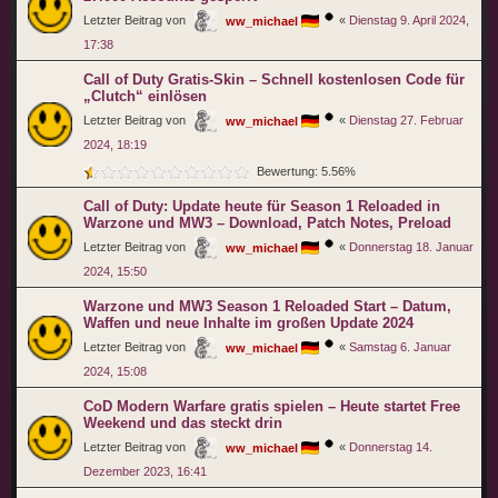
Letzter Beitrag von
«
Dienstag 9. April 2024,
ww_michael
17:38
Call of Duty Gratis-Skin – Schnell kostenlosen Code für
„Clutch“ einlösen
Letzter Beitrag von
«
Dienstag 27. Februar
ww_michael
2024, 18:19
Bewertung: 5.56%
Call of Duty: Update heute für Season 1 Reloaded in
Warzone und MW3 – Download, Patch Notes, Preload
Letzter Beitrag von
«
Donnerstag 18. Januar
ww_michael
2024, 15:50
Warzone und MW3 Season 1 Reloaded Start – Datum,
Waffen und neue Inhalte im großen Update 2024
Letzter Beitrag von
«
Samstag 6. Januar
ww_michael
2024, 15:08
CoD Modern Warfare gratis spielen – Heute startet Free
Weekend und das steckt drin
Letzter Beitrag von
«
Donnerstag 14.
ww_michael
Dezember 2023, 16:41