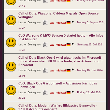
Letzter Beitrag von
«
Freitag 9. August 2024,
ww_michael
14:42
Call of Duty: Warzone: Caldera Map als Open Source
verfügbar
Letzter Beitrag von
«
Montag 5. August 2024,
ww_michael
12:27
CoD Warzone & MW3 Season 5 startet heute – Alle Infos
in 4 Minuten
Letzter Beitrag von
«
Samstag 27. Juli 2024,
ww_michael
16:38
Call of Duty Black Ops 6 wird gigantisch: Im Microsoft-
Store ist von über 300 GB die Rede, aber Activision gibt
Entwarnu
Letzter Beitrag von
«
Montag 10. Juni 2024,
ww_michael
15:05
CoD: Black Ops 6 ist offiziell – Activision bricht das
Schweigen
Letzter Beitrag von
«
Freitag 24. Mai 2024,
ww_michael
21:21
Call of Duty: Modern Warfare IIIMassive Bannwelle -
27.000 Accounts gesperrt