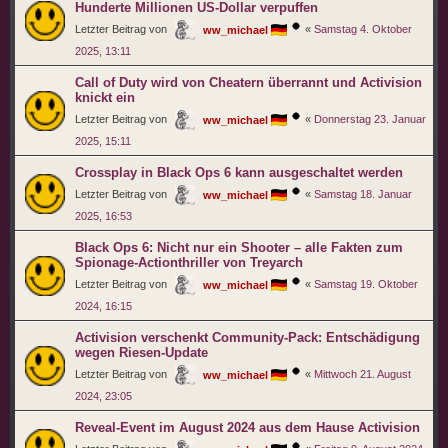
Hunderte Millionen US-Dollar verpuffen
Letzter Beitrag von
«
Samstag 4. Oktober
ww_michael
2025, 13:11
Call of Duty wird von Cheatern überrannt und Activision
knickt ein
Letzter Beitrag von
«
Donnerstag 23. Januar
ww_michael
2025, 15:11
Crossplay in Black Ops 6 kann ausgeschaltet werden
Letzter Beitrag von
«
Samstag 18. Januar
ww_michael
2025, 16:53
Black Ops 6: Nicht nur ein Shooter – alle Fakten zum
Spionage-Actionthriller von Treyarch
Letzter Beitrag von
«
Samstag 19. Oktober
ww_michael
2024, 16:15
Activision verschenkt Community-Pack: Entschädigung
wegen Riesen-Update
Letzter Beitrag von
«
Mittwoch 21. August
ww_michael
2024, 23:05
Reveal-Event im August 2024 aus dem Hause Activision