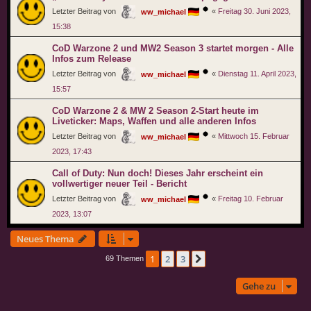
Letzter Beitrag von
«
Freitag 30. Juni 2023,
ww_michael
15:38
CoD Warzone 2 und MW2 Season 3 startet morgen - Alle
Infos zum Release
Letzter Beitrag von
«
Dienstag 11. April 2023,
ww_michael
15:57
CoD Warzone 2 & MW 2 Season 2-Start heute im
Liveticker: Maps, Waffen und alle anderen Infos
Letzter Beitrag von
«
Mittwoch 15. Februar
ww_michael
2023, 17:43
Call of Duty: Nun doch! Dieses Jahr erscheint ein
vollwertiger neuer Teil - Bericht
Letzter Beitrag von
«
Freitag 10. Februar
ww_michael
2023, 13:07
Neues Thema
1
2
3
Nächste
69 Themen
Gehe zu