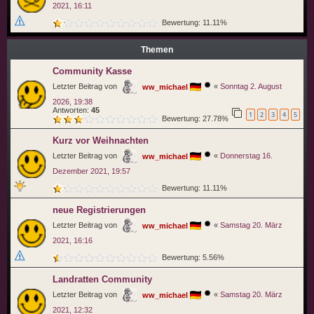
2021, 16:11
Bewertung: 11.11%
Themen
Community Kasse
Letzter Beitrag von
«
Sonntag 2. August
ww_michael
2026, 19:38
Antworten:
45
1
2
3
4
5
Bewertung: 27.78%
Kurz vor Weihnachten
Letzter Beitrag von
«
Donnerstag 16.
ww_michael
Dezember 2021, 19:57
Bewertung: 11.11%
neue Registrierungen
Letzter Beitrag von
«
Samstag 20. März
ww_michael
2021, 16:16
Bewertung: 5.56%
Landratten Community
Letzter Beitrag von
«
Samstag 20. März
ww_michael
2021, 12:32