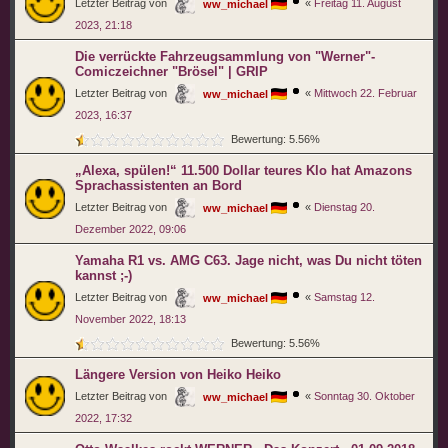
Letzter Beitrag von
«
Freitag 11. August
ww_michael
2023, 21:18
Die verrückte Fahrzeugsammlung von "Werner"-
Comiczeichner "Brösel" | GRIP
Letzter Beitrag von
«
Mittwoch 22. Februar
ww_michael
2023, 16:37
Bewertung: 5.56%
„Alexa, spülen!“ 11.500 Dollar teures Klo hat Amazons
Sprachassistenten an Bord
Letzter Beitrag von
«
Dienstag 20.
ww_michael
Dezember 2022, 09:06
Yamaha R1 vs. AMG C63. Jage nicht, was Du nicht töten
kannst ;-)
Letzter Beitrag von
«
Samstag 12.
ww_michael
November 2022, 18:13
Bewertung: 5.56%
Längere Version von Heiko Heiko
Letzter Beitrag von
«
Sonntag 30. Oktober
ww_michael
2022, 17:32