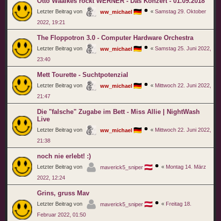
Otto Waalkes rockt WERNER - Das Konzert - 01.09.2018
Letzter Beitrag von
«
Samstag 29. Oktober
ww_michael
2022, 19:21
The Floppotron 3.0 - Computer Hardware Orchestra
Letzter Beitrag von
«
Samstag 25. Juni 2022,
ww_michael
23:40
Mett Tourette - Suchtpotenzial
Letzter Beitrag von
«
Mittwoch 22. Juni 2022,
ww_michael
21:47
Die "falsche" Zugabe im Bett - Miss Allie | NightWash
Live
Letzter Beitrag von
«
Mittwoch 22. Juni 2022,
ww_michael
21:38
noch nie erlebt! :)
Letzter Beitrag von
«
Montag 14. März
maverick5_sniper
2022, 12:24
Grins, gruss Mav
Letzter Beitrag von
«
Freitag 18.
maverick5_sniper
Februar 2022, 01:50