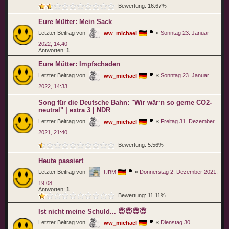
Bewertung: 16.67%
Eure Mütter: Mein Sack
Letzter Beitrag von
«
Sonntag 23. Januar
ww_michael
2022, 14:40
Antworten:
1
Eure Mütter: Impfschaden
Letzter Beitrag von
«
Sonntag 23. Januar
ww_michael
2022, 14:33
Song für die Deutsche Bahn: "Wir wär‘n so gerne CO2-
neutral" | extra 3 | NDR
Letzter Beitrag von
«
Freitag 31. Dezember
ww_michael
2021, 21:40
Bewertung: 5.56%
Heute passiert
Letzter Beitrag von
«
Donnerstag 2. Dezember 2021,
UBM
19:08
Antworten:
1
Bewertung: 11.11%
Ist nicht meine Schuld... 😇😇😇😇
Letzter Beitrag von
«
Dienstag 30.
ww_michael