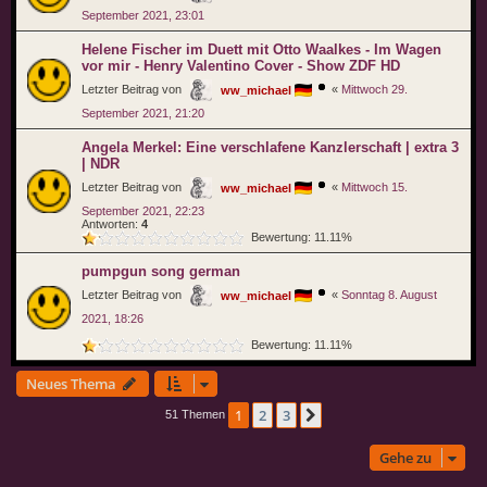
September 2021, 23:01
Helene Fischer im Duett mit Otto Waalkes - Im Wagen
vor mir - Henry Valentino Cover - Show ZDF HD
Letzter Beitrag von
«
Mittwoch 29.
ww_michael
September 2021, 21:20
Angela Merkel: Eine verschlafene Kanzlerschaft | extra 3
| NDR
Letzter Beitrag von
«
Mittwoch 15.
ww_michael
September 2021, 22:23
Antworten:
4
Bewertung: 11.11%
pumpgun song german
Letzter Beitrag von
«
Sonntag 8. August
ww_michael
2021, 18:26
Bewertung: 11.11%
Neues Thema
1
2
3
Nächste
51 Themen
Gehe zu