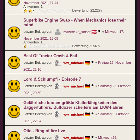
November 2021, 17:44
Antworten:
2
Bewertung: 22.22%
Superbike Engine Swap - When Mechanics lose their
mind
Letzter Beitrag von
«
Mittwoch 17.
maverick5_sniper
November 2021, 15:08
Antworten:
1
Bewertung: 5.56%
Best Of Tractor Crash & Fail
Letzter Beitrag von
«
Freitag 12. November
ww_michael
2021, 21:10
Lord & Schlumpfi - Episode 7
Letzter Beitrag von
«
Samstag 23. Oktober
ww_michael
2021, 20:30
Gefährliche Idioten größte Kletterfähigkeiten des
Baggerführers, Bulldozer scheitern am LKW-Fahren
Letzter Beitrag von
«
Samstag 9. Oktober
ww_michael
2021, 22:54
Otto - Ring of fire live
Letzter Beitrag von
«
Mittwoch 29.
ww_michael