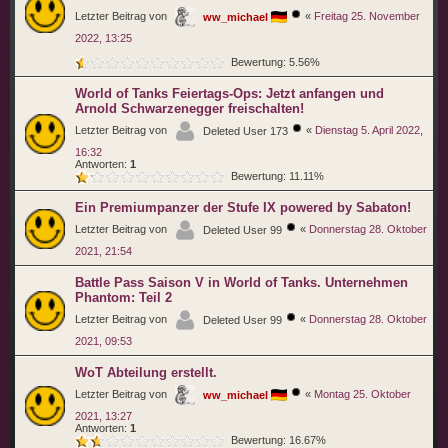
Letzter Beitrag von
«
Freitag 25. November
ww_michael
2022, 13:25
Bewertung: 5.56%
World of Tanks Feiertags-Ops: Jetzt anfangen und
Arnold Schwarzenegger freischalten!
Letzter Beitrag von
«
Dienstag 5. April 2022,
Deleted User 173
16:32
Antworten:
1
Bewertung: 11.11%
Ein Premiumpanzer der Stufe IX powered by Sabaton!
Letzter Beitrag von
«
Donnerstag 28. Oktober
Deleted User 99
2021, 21:54
Battle Pass Saison V in World of Tanks. Unternehmen
Phantom: Teil 2
Letzter Beitrag von
«
Donnerstag 28. Oktober
Deleted User 99
2021, 09:53
WoT Abteilung erstellt.
Letzter Beitrag von
«
Montag 25. Oktober
ww_michael
2021, 13:27
Antworten:
1
Bewertung: 16.67%