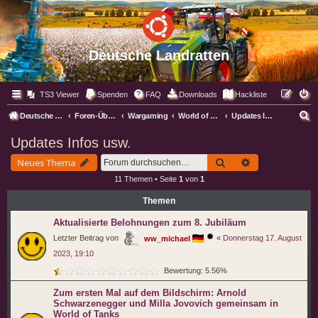
Deutsche Landratten
TS3 Viewer
Spenden
FAQ
Downloads
Hackliste
S
Deutsche Landratten
Foren-Übersicht
Wargaming
World of Tanks WoT
Updates Infos usw.
u
Updates Infos usw.
c
Suche
Erweiterte Suc
Neues Thema
h
11 Themen • Seite
1
von
1
e
Themen
Aktualisierte Belohnungen zum 8. Jubiläum
Letzter Beitrag von
«
Donnerstag 17. August
ww_michael
2023, 19:10
Bewertung: 5.56%
Zum ersten Mal auf dem Bildschirm: Arnold
Schwarzenegger und Milla Jovovich gemeinsam in
World of Tanks