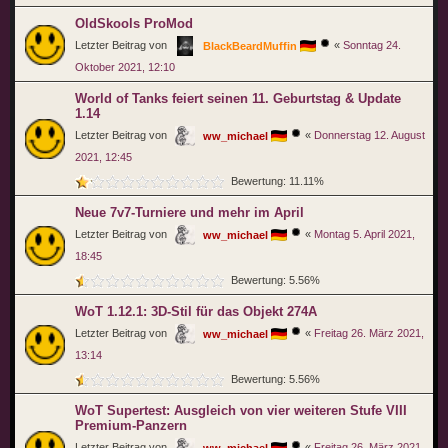
OldSkools ProMod
Letzter Beitrag von
«
Sonntag 24.
BlackBeardMuffin
Oktober 2021, 12:10
World of Tanks feiert seinen 11. Geburtstag & Update
1.14
Letzter Beitrag von
«
Donnerstag 12. August
ww_michael
2021, 12:45
Bewertung: 11.11%
Neue 7v7-Turniere und mehr im April
Letzter Beitrag von
«
Montag 5. April 2021,
ww_michael
18:45
Bewertung: 5.56%
WoT 1.12.1: 3D-Stil für das Objekt 274A
Letzter Beitrag von
«
Freitag 26. März 2021,
ww_michael
13:14
Bewertung: 5.56%
WoT Supertest: Ausgleich von vier weiteren Stufe VIII
Premium-Panzern
Letzter Beitrag von
«
Freitag 26. März 2021,