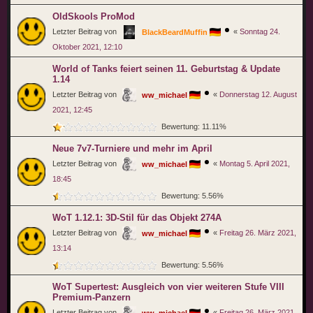
OldSkools ProMod
Letzter Beitrag von
«
Sonntag 24.
BlackBeardMuffin
Oktober 2021, 12:10
World of Tanks feiert seinen 11. Geburtstag & Update
1.14
Letzter Beitrag von
«
Donnerstag 12. August
ww_michael
2021, 12:45
Bewertung: 11.11%
Neue 7v7-Turniere und mehr im April
Letzter Beitrag von
«
Montag 5. April 2021,
ww_michael
18:45
Bewertung: 5.56%
WoT 1.12.1: 3D-Stil für das Objekt 274A
Letzter Beitrag von
«
Freitag 26. März 2021,
ww_michael
13:14
Bewertung: 5.56%
WoT Supertest: Ausgleich von vier weiteren Stufe VIII
Premium-Panzern
Letzter Beitrag von
«
Freitag 26. März 2021,