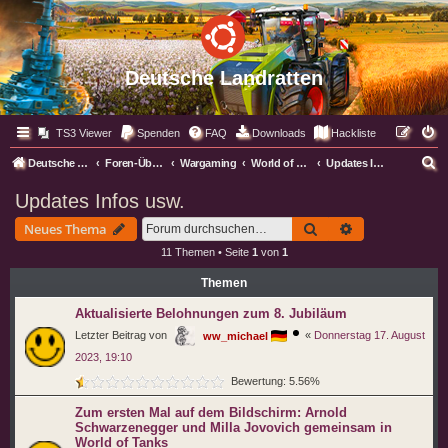
Deutsche Landratten
TS3 Viewer
Spenden
FAQ
Downloads
Hackliste
S
Deutsche Landratten
Foren-Übersicht
Wargaming
World of Tanks WoT
Updates Infos usw.
u
Updates Infos usw.
c
Suche
Erweiterte Suc
Neues Thema
h
11 Themen • Seite
1
von
1
e
Themen
Aktualisierte Belohnungen zum 8. Jubiläum
Letzter Beitrag von
«
Donnerstag 17. August
ww_michael
2023, 19:10
Bewertung: 5.56%
Zum ersten Mal auf dem Bildschirm: Arnold
Schwarzenegger und Milla Jovovich gemeinsam in
World of Tanks