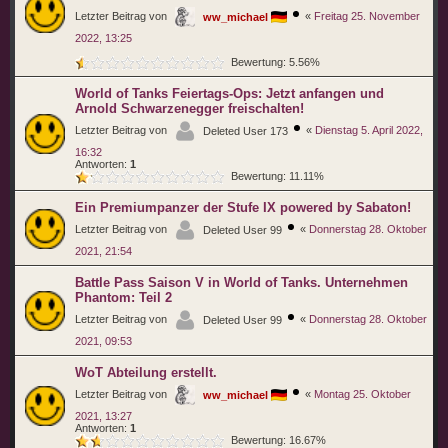
Letzter Beitrag von
«
Freitag 25. November
ww_michael
2022, 13:25
Bewertung: 5.56%
World of Tanks Feiertags-Ops: Jetzt anfangen und
Arnold Schwarzenegger freischalten!
Letzter Beitrag von
«
Dienstag 5. April 2022,
Deleted User 173
16:32
Antworten:
1
Bewertung: 11.11%
Ein Premiumpanzer der Stufe IX powered by Sabaton!
Letzter Beitrag von
«
Donnerstag 28. Oktober
Deleted User 99
2021, 21:54
Battle Pass Saison V in World of Tanks. Unternehmen
Phantom: Teil 2
Letzter Beitrag von
«
Donnerstag 28. Oktober
Deleted User 99
2021, 09:53
WoT Abteilung erstellt.
Letzter Beitrag von
«
Montag 25. Oktober
ww_michael
2021, 13:27
Antworten:
1
Bewertung: 16.67%