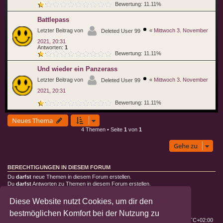
Bewertung: 11.11%
Battlepass
Letzter Beitrag von
«
Mittwoch 3. November
Deleted User 99
2021, 20:31
Antworten:
1
Bewertung: 11.11%
Und wieder ein Panzerass
Letzter Beitrag von
«
Mittwoch 3. November
Deleted User 99
2021, 20:31
Bewertung: 11.11%
Neues Thema
4 Themen • Seite
1
von
1
Gehe zu
BERECHTIGUNGEN IN DIESEM FORUM
Du
darfst
neue Themen in diesem Forum erstellen.
Du
darfst
Antworten zu Themen in diesem Forum erstellen.
Du darfst deine Beiträge in diesem Forum
nicht
ändern.
Du darfst deine Beiträge in diesem Forum
nicht
löschen.
Diese Website nutzt Cookies, um dir den
Du darfst
keine
Dateianhänge in diesem Forum erstellen.
bestmöglichen Komfort bei der Nutzung zu
Deutsche Landratten
Foren-Übersicht
Alle Zeiten sind
UTC+02:00