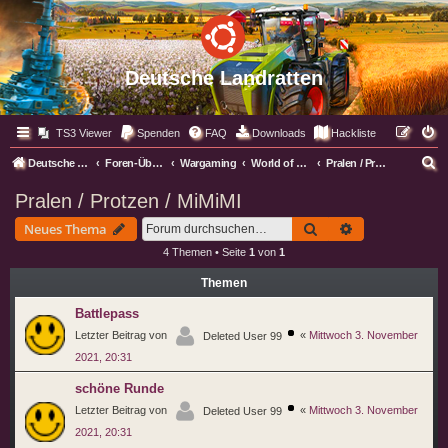
Deutsche Landratten
TS3 Viewer
Spenden
FAQ
Downloads
Hackliste
S
Deutsche Landratten
Foren-Übersicht
Wargaming
World of Tanks WoT
Pralen / Protzen / MiMiMI
u
Pralen / Protzen / MiMiMI
c
Suche
Erweiterte Suc
Neues Thema
h
4 Themen • Seite
1
von
1
e
Themen
Battlepass
Letzter Beitrag von
«
Mittwoch 3. November
Deleted User 99
2021, 20:31
schöne Runde
Letzter Beitrag von
«
Mittwoch 3. November
Deleted User 99
2021, 20:31