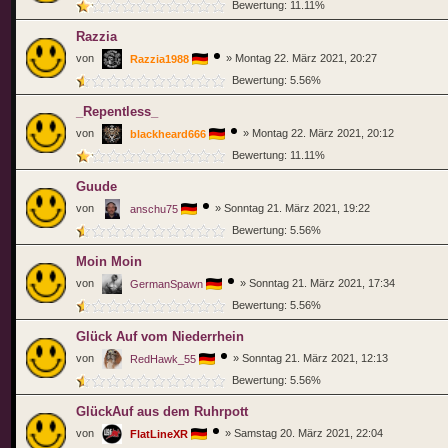
Bewertung: 11.11%
Razzia
von
»
Montag 22. März 2021, 20:27
Razzia1988
Bewertung: 5.56%
_Repentless_
von
»
Montag 22. März 2021, 20:12
blackheard666
Bewertung: 11.11%
Guude
von
»
Sonntag 21. März 2021, 19:22
anschu75
Bewertung: 5.56%
Moin Moin
von
»
Sonntag 21. März 2021, 17:34
GermanSpawn
Bewertung: 5.56%
Glück Auf vom Niederrhein
von
»
Sonntag 21. März 2021, 12:13
RedHawk_55
Bewertung: 5.56%
GlückAuf aus dem Ruhrpott
von
»
Samstag 20. März 2021, 22:04
FlatLineXR