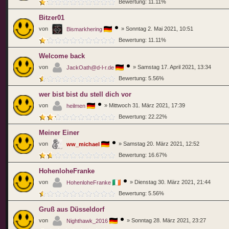
Bewertung: 11.11%
Bitzer01
von
»
Sonntag 2. Mai 2021, 10:51
Bismarkhering
Bewertung: 11.11%
Welcome back
von
»
Samstag 17. April 2021, 13:34
JackOath@d-l-r.de
Bewertung: 5.56%
wer bist bist du stell dich vor
von
»
Mittwoch 31. März 2021, 17:39
heilmen
Bewertung: 22.22%
Meiner Einer
von
»
Samstag 20. März 2021, 12:52
ww_michael
Bewertung: 16.67%
HohenloheFranke
von
»
Dienstag 30. März 2021, 21:44
HohenloheFranke
Bewertung: 5.56%
Gruß aus Düsseldorf
von
»
Sonntag 28. März 2021, 23:27
Nighthawk_2016