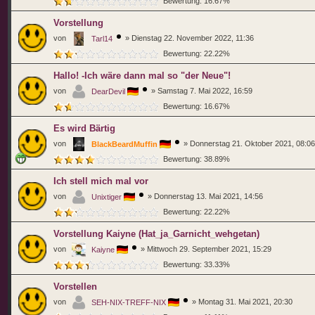
Bewertung: 16.67%
Vorstellung
von
»
Dienstag 22. November 2022, 11:36
Tarl14
Bewertung: 22.22%
Hallo! -Ich wäre dann mal so "der Neue"!
von
»
Samstag 7. Mai 2022, 16:59
DearDevil
Bewertung: 16.67%
Es wird Bärtig
von
»
Donnerstag 21. Oktober 2021, 08:06
BlackBeardMuffin
Bewertung: 38.89%
Ich stell mich mal vor
von
»
Donnerstag 13. Mai 2021, 14:56
Unixtiger
Bewertung: 22.22%
Vorstellung Kaiyne (Hat_ja_Garnicht_wehgetan)
von
»
Mittwoch 29. September 2021, 15:29
Kaiyne
Bewertung: 33.33%
Vorstellen
von
»
Montag 31. Mai 2021, 20:30
SEH-NIX-TREFF-NIX