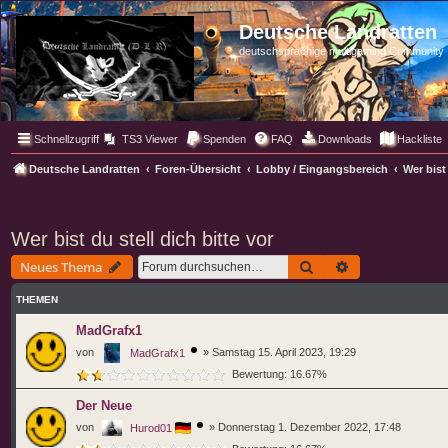
Deutsche Landratten
deutschsprachige multigaming Community
Schnellzugriff
TS3 Viewer
Spenden
FAQ
Downloads
Hackliste
Deutsche Landratten
Foren-Übersicht
Lobby / Eingangsbereich
Wer bist 
Wer bist du stell dich bitte vor
Suche
Erweiterte Such
Neues Thema
THEMEN
MadGrafx1
von
»
Samstag 15. April 2023, 19:29
MadGrafx1
Bewertung: 16.67%
Der Neue
von
»
Donnerstag 1. Dezember 2022, 17:48
Hurod01