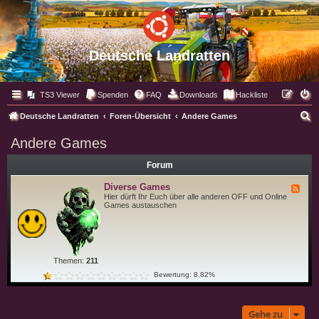
Deutsche Landratten
TS3 Viewer
Spenden
FAQ
Downloads
Hackliste
S
Deutsche Landratten
Foren-Übersicht
Andere Games
u
Andere Games
c
Forum
h
e
Diverse Games
F
e
Hier dürft Ihr Euch über alle anderen OFF und Online
e
Games austauschen
d
-
D
i
v
e
Themen:
211
r
s
Bewertung: 8.82%
e
G
a
m
Gehe zu
e