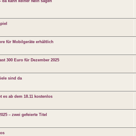
- da kann keiner Nein sagen
piel
e für Mobilgeräte erhältlich
fast 300 Euro für Dezember 2025
iele sind da
bt es ab dem 18.11 kostenlos
25 – zwei gefeierte Titel
los