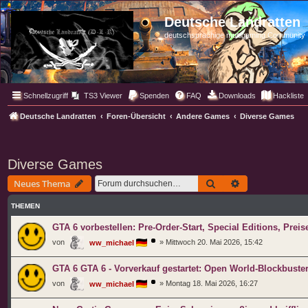
Deutsche Landratten
deutschsprachige multigaming Community
Schnellzugriff
TS3 Viewer
Spenden
FAQ
Downloads
Hackliste
Deutsche Landratten
Foren-Übersicht
Andere Games
Diverse Games
Diverse Games
Suche
Erweiterte Such
Neues Thema
THEMEN
GTA 6 vorbestellen: Pre-Order-Start, Special Editions, Prei
von
»
Mittwoch 20. Mai 2026, 15:42
ww_michael
GTA 6 GTA 6 - Vorverkauf gestartet: Open World-Blockbuster
von
»
Montag 18. Mai 2026, 16:27
ww_michael