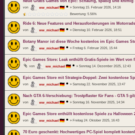
Neue Gratis Games von Epic: Schaurig, spaßig und knifflig 
von
»
Sonntag 15. Februar 2026, 14:16
ww_michael
Bewertung: 5.56%
Ride 6: Neue Features und Herausforderungen im Motorrads
von
»
Dienstag 10. Februar 2026, 18:51
ww_michael
Botany Manor ist diese Woche kostenlos im Epic Games Stor
von
»
Freitag 6. Februar 2026, 15:44
ww_michael
Epic Games Store: Leak enthüllt Gratis-Spiele im Wert von 
von
»
Sonntag 14. Dezember 2025, 12:43
ww_michael
Epic Games Store mit Strategie-Doppel: Zwei kostenlose Sp
von
»
Samstag 22. November 2025, 13:47
ww_michael
Nach GTA 6-Verschiebung: Trostpflaster für Fans - GTA 5 gi
von
»
Sonntag 16. November 2025, 14:34
ww_michael
Epic Games Store enthüllt kostenlose Spiele zu Halloween 20
von
»
Freitag 24. Oktober 2025, 16:43
ww_michael
70 Euro geschenkt: Hochwertiges PC-Spiel komplett kosten