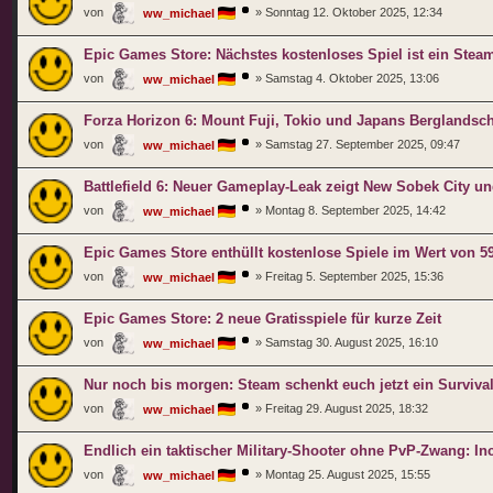
von
»
Sonntag 12. Oktober 2025, 12:34
ww_michael
Epic Games Store: Nächstes kostenloses Spiel ist ein Stea
von
»
Samstag 4. Oktober 2025, 13:06
ww_michael
Forza Horizon 6: Mount Fuji, Tokio und Japans Berglandsch
von
»
Samstag 27. September 2025, 09:47
ww_michael
Battlefield 6: Neuer Gameplay-Leak zeigt New Sobek City 
von
»
Montag 8. September 2025, 14:42
ww_michael
Epic Games Store enthüllt kostenlose Spiele im Wert von 5
von
»
Freitag 5. September 2025, 15:36
ww_michael
Epic Games Store: 2 neue Gratisspiele für kurze Zeit
von
»
Samstag 30. August 2025, 16:10
ww_michael
Nur noch bis morgen: Steam schenkt euch jetzt ein Surviva
von
»
Freitag 29. August 2025, 18:32
ww_michael
Endlich ein taktischer Military-Shooter ohne PvP-Zwang: Inc
von
»
Montag 25. August 2025, 15:55
ww_michael