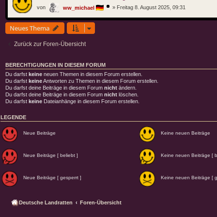
von
»
Freitag 8. August 2025, 09:31
ww_michael
Neues Thema
Zurück zur Foren-Übersicht
BERECHTIGUNGEN IN DIESEM FORUM
Du darfst
keine
neuen Themen in diesem Forum erstellen.
Du darfst
keine
Antworten zu Themen in diesem Forum erstellen.
Du darfst deine Beiträge in diesem Forum
nicht
ändern.
Du darfst deine Beiträge in diesem Forum
nicht
löschen.
Du darfst
keine
Dateianhänge in diesem Forum erstellen.
LEGENDE
Neue Beiträge
Keine neuen Beiträge
Neue Beiträge [ beliebt ]
Keine neuen Beiträge [ be
Neue Beiträge [ gesperrt ]
Keine neuen Beiträge [ g
Deutsche Landratten
Foren-Übersicht