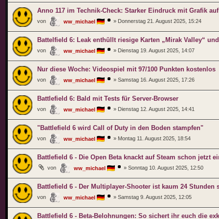
Anno 117 im Technik-Check: Starker Eindruck mit Grafik auf
von
»
Donnerstag 21. August 2025, 15:24
ww_michael
Battelfield 6: Leak enthüllt riesige Karten „Mirak Valley“ u
von
»
Dienstag 19. August 2025, 14:07
ww_michael
Nur diese Woche: Videospiel mit 97/100 Punkten kostenlos
von
»
Samstag 16. August 2025, 17:26
ww_michael
Battlefield 6: Bald mit Tests für Server-Browser
von
»
Dienstag 12. August 2025, 14:41
ww_michael
"Battlefield 6 wird Call of Duty in den Boden stampfen"
von
»
Montag 11. August 2025, 18:54
ww_michael
Battlefield 6 - Die Open Beta knackt auf Steam schon jetzt e
von
»
Sonntag 10. August 2025, 12:50
ww_michael
Battlefield 6 - Der Multiplayer-Shooter ist kaum 24 Stunden 
von
»
Samstag 9. August 2025, 12:05
ww_michael
Battlefield 6 - Beta-Belohnungen: So sichert ihr euch die 