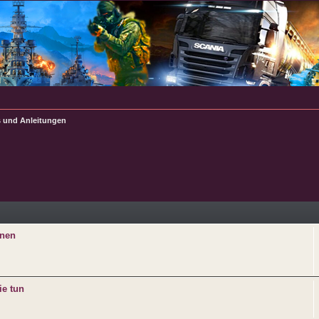
s und Anleitungen
e
nnen
ie tun