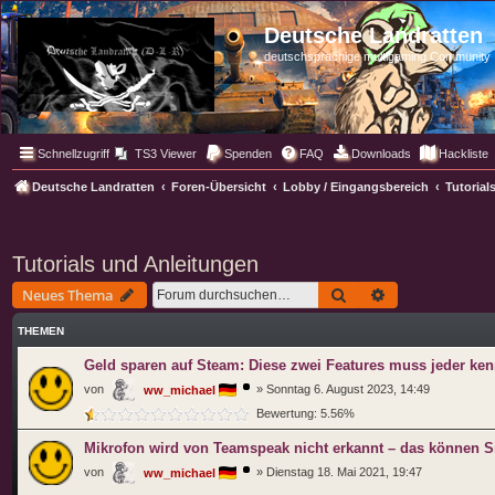
Deutsche Landratten
deutschsprachige multigaming Community
Schnellzugriff
TS3 Viewer
Spenden
FAQ
Downloads
Hackliste
Deutsche Landratten
Foren-Übersicht
Lobby / Eingangsbereich
Tutorial
Tutorials und Anleitungen
Suche
Erweiterte Such
Neues Thema
THEMEN
Geld sparen auf Steam: Diese zwei Features muss jeder ke
von
»
Sonntag 6. August 2023, 14:49
ww_michael
Bewertung: 5.56%
Mikrofon wird von Teamspeak nicht erkannt – das können S
von
»
Dienstag 18. Mai 2021, 19:47
ww_michael