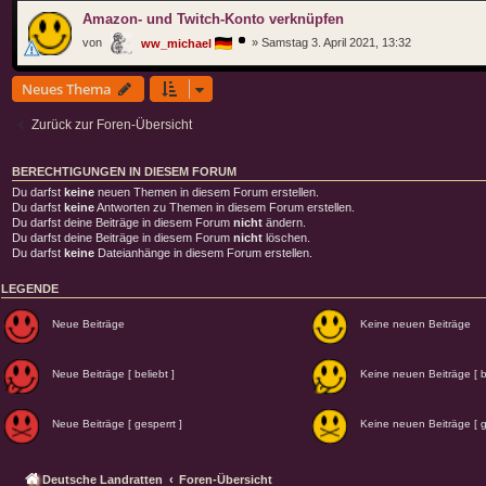
Amazon- und Twitch-Konto verknüpfen
von
»
Samstag 3. April 2021, 13:32
ww_michael
Neues Thema
Zurück zur Foren-Übersicht
BERECHTIGUNGEN IN DIESEM FORUM
Du darfst
keine
neuen Themen in diesem Forum erstellen.
Du darfst
keine
Antworten zu Themen in diesem Forum erstellen.
Du darfst deine Beiträge in diesem Forum
nicht
ändern.
Du darfst deine Beiträge in diesem Forum
nicht
löschen.
Du darfst
keine
Dateianhänge in diesem Forum erstellen.
LEGENDE
Neue Beiträge
Keine neuen Beiträge
Neue Beiträge [ beliebt ]
Keine neuen Beiträge [ be
Neue Beiträge [ gesperrt ]
Keine neuen Beiträge [ g
Deutsche Landratten
Foren-Übersicht