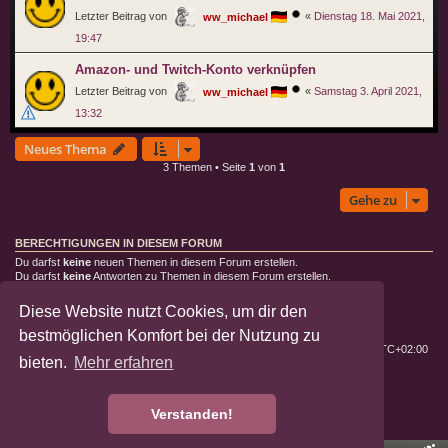
Letzter Beitrag von
«
Dienstag 18. Mai 2021,
ww_michael
19:47
Amazon- und Twitch-Konto verknüpfen
Letzter Beitrag von
«
Samstag 3. April 2021,
ww_michael
13:32
Neues Thema
3 Themen • Seite
1
von
1
Gehe zu
BERECHTIGUNGEN IN DIESEM FORUM
Du darfst
keine
neuen Themen in diesem Forum erstellen.
Du darfst
keine
Antworten zu Themen in diesem Forum erstellen.
Du darfst deine Beiträge in diesem Forum
nicht
ändern.
Du darfst deine Beiträge in diesem Forum
nicht
löschen.
Diese Website nutzt Cookies, um dir den
Du darfst
keine
Dateianhänge in diesem Forum erstellen.
bestmöglichen Komfort bei der Nutzung zu
Deutsche Landratten
Foren-Übersicht
Alle Zeiten sind
UTC+02:00
bieten.
Mehr erfahren
Powered by
phpBB
® Forum Software © phpBB Limited
Deutsche Übersetzung durch
phpBB.de
Verstanden!
Datenschutz
|
Nutzungsbedingungen