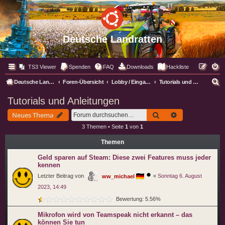
Deutsche Landratten
TS3 Viewer
Spenden
FAQ
Downloads
Hackliste
S
Deutsche Landratten
Foren-Übersicht
Lobby / Eingangsbereich
Tutorials und Anleitungen
u
Tutorials und Anleitungen
c
Suche
Erweiterte Suc
Neues Thema
h
3 Themen • Seite
1
von
1
e
Themen
Geld sparen auf Steam: Diese zwei Features muss jeder
kennen
Letzter Beitrag von
«
Sonntag 6. August
ww_michael
2023, 14:49
Bewertung: 5.56%
Mikrofon wird von Teamspeak nicht erkannt – das
können Sie tun