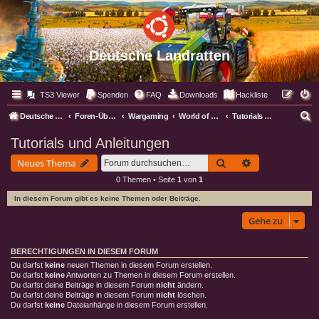
Deutsche Landratten
TS3 Viewer
Spenden
FAQ
Downloads
Hackliste
S
Deutsche Landratten
Foren-Übersicht
Wargaming
World of Warplanes WoWP
Tutorials und Anleitungen
u
Tutorials und Anleitungen
c
Suche
Erweiterte Suc
Neues Thema
h
0 Themen • Seite
1
von
1
e
In diesem Forum gibt es keine Themen oder Beiträge.
Gehe zu
BERECHTIGUNGEN IN DIESEM FORUM
Du darfst
keine
neuen Themen in diesem Forum erstellen.
Du darfst
keine
Antworten zu Themen in diesem Forum erstellen.
Du darfst deine Beiträge in diesem Forum
nicht
ändern.
Du darfst deine Beiträge in diesem Forum
nicht
löschen.
Du darfst
keine
Dateianhänge in diesem Forum erstellen.