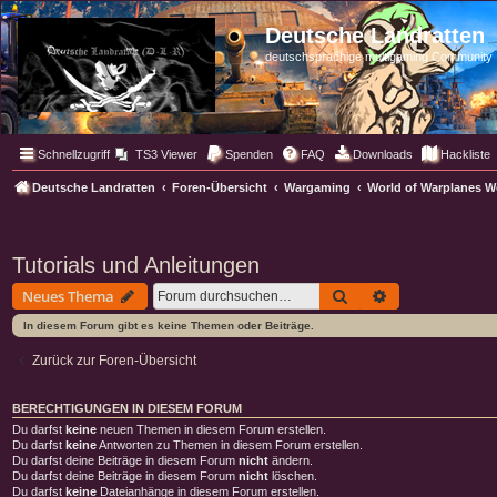
Deutsche Landratten
deutschsprachige multigaming Community
Schnellzugriff
TS3 Viewer
Spenden
FAQ
Downloads
Hackliste
Deutsche Landratten
Foren-Übersicht
Wargaming
World of Warplanes 
Tutorials und Anleitungen
Suche
Erweiterte Such
Neues Thema
In diesem Forum gibt es keine Themen oder Beiträge.
Zurück zur Foren-Übersicht
BERECHTIGUNGEN IN DIESEM FORUM
Du darfst
keine
neuen Themen in diesem Forum erstellen.
Du darfst
keine
Antworten zu Themen in diesem Forum erstellen.
Du darfst deine Beiträge in diesem Forum
nicht
ändern.
Du darfst deine Beiträge in diesem Forum
nicht
löschen.
Du darfst
keine
Dateianhänge in diesem Forum erstellen.