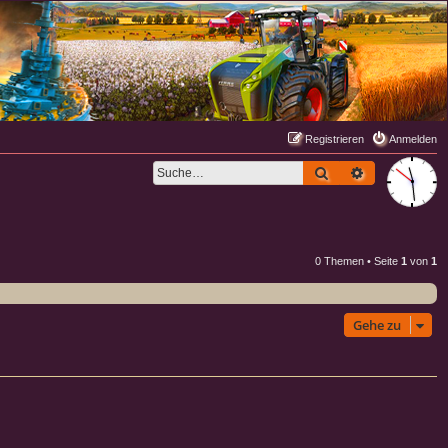
Registrieren
Anmelden
Suche
Erweiterte S
0 Themen • Seite
1
von
1
Gehe zu