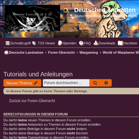
Deutsche Landratten
deutschsprachige multigaming Community
Schnellzugriff
TS3 Viewer
Spenden
FAQ
Downloads
Hackliste
Deutsche Landratten
Foren-Übersicht
Wargaming
World of Warplanes 
Tutorials und Anleitungen
Suche
Erweiterte Such
Neues Thema
In diesem Forum gibt es keine Themen oder Beiträge.
Zurück zur Foren-Übersicht
BERECHTIGUNGEN IN DIESEM FORUM
Du darfst
keine
neuen Themen in diesem Forum erstellen.
Du darfst
keine
Antworten zu Themen in diesem Forum erstellen.
Du darfst deine Beiträge in diesem Forum
nicht
ändern.
Du darfst deine Beiträge in diesem Forum
nicht
löschen.
Du darfst
keine
Dateianhänge in diesem Forum erstellen.