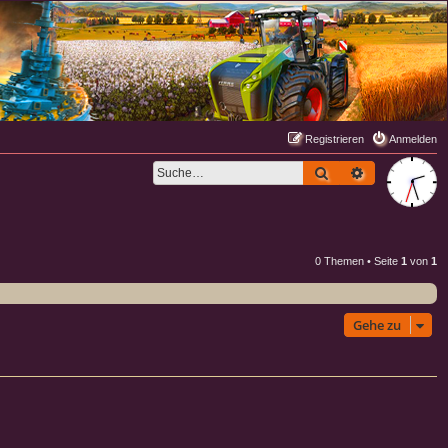
Registrieren
Anmelden
Suche
Erweiterte S
0 Themen • Seite
1
von
1
Gehe zu