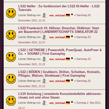
LS22 Helfer - So funktioniert der LS22 KI-Helfer - LS22
Tutorials
Letzter Beitrag von
«
Samstag 20.
ww_michael
November 2021, 21:31
LS22 Frankreich #1: Hühner, Drescher, Oldtimer: Start
am Bauernhof | LANDWIRTSCHAFTS SIMULATOR 22
Letzter Beitrag von
«
Samstag 20.
ww_michael
November 2021, 21:27
LS22 | GETRIEBE | Powershift, PowrQuad, AutoPowr &
Co. + SOUND! | First Gameplay
Letzter Beitrag von
«
Samstag 20.
ww_michael
November 2021, 21:22
LS22 | BÖDEN | Grubbern, Drillen, Scheiben, Kreiseln,
Pflügen, Walzen, Direktsaat | First Gameplay
Letzter Beitrag von
«
Samstag 20.
ww_michael
November 2021, 21:21
LS19 Anleitung | erweiterte Konsolenbefehle aktivieren -
cheats mit und ohne Steam
Letzter Beitrag von
«
Sonntag 2. Mai 2021,
ww_michael
15:17