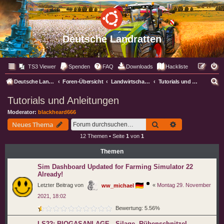
Deutsche Landratten
TS3 Viewer
Spenden
FAQ
Downloads
Hackliste
S
Deutsche Landratten
Foren-Übersicht
Landwirtschafts Simulator
Tutorials und Anleitungen
u
Tutorials und Anleitungen
c
Moderator:
blackheard666
h
Suche
Erweiterte Suc
Neues Thema
e
12 Themen • Seite
1
von
1
Themen
Sim Dashboard Updated for Farming Simulator 22
Already!
Letzter Beitrag von
«
Montag 29. November
ww_michael
2021, 18:02
Bewertung: 5.56%
LS22: BIOGASANLAGE - Silage, Rübenschnitzel,