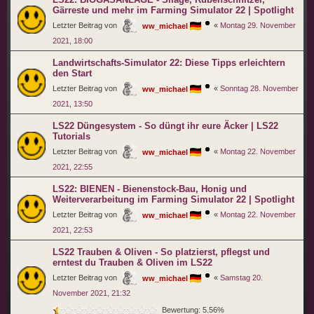
Gärreste und mehr im Farming Simulator 22 | Spotlight
Letzter Beitrag von
«
Montag 29. November
ww_michael
2021, 18:00
Landwirtschafts-Simulator 22: Diese Tipps erleichtern
den Start
Letzter Beitrag von
«
Sonntag 28. November
ww_michael
2021, 13:50
LS22 Düngesystem - So düngt ihr eure Äcker | LS22
Tutorials
Letzter Beitrag von
«
Montag 22. November
ww_michael
2021, 22:55
LS22: BIENEN - Bienenstock-Bau, Honig und
Weiterverarbeitung im Farming Simulator 22 | Spotlight
Letzter Beitrag von
«
Montag 22. November
ww_michael
2021, 22:53
LS22 Trauben & Oliven - So platzierst, pflegst und
erntest du Trauben & Oliven im LS22
Letzter Beitrag von
«
Samstag 20.
ww_michael
November 2021, 21:32
Bewertung: 5.56%