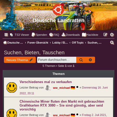
Deutsche Landratten
TS3 Viewer
Spenden
FAQ
Downloads
Hackliste
S
Deutsche Landratten
Foren-Übersicht
Lobby / Eingangsbereich
Off Topic
Suchen, Bieten, Tauschen
u
Suchen, Bieten, Tauschen
c
Suche
Erweiterte Suc
Neues Thema
h
5 Themen • Seite
1
von
1
e
Themen
Verschiedenes mal zu verkaufen
Letzter Beitrag von
«
Donnerstag 16. Juni
ww_michael
2022, 20:11
Chinesische Miner fluten den Markt mit gebrauchten
Grafikkarten RTX 3080 – Sie sind günstig, aber seid
vorsichtig
Letzter Beitrag von
«
Freitag 2. Juli 2021,
ww_michael