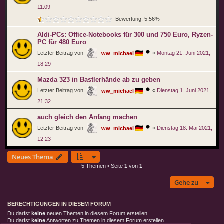
11:09
Bewertung: 5.56%
Aldi-PCs: Office-Notebooks für 300 und 750 Euro, Ryzen-
PC für 480 Euro
Letzter Beitrag von
«
Montag 21. Juni 2021,
ww_michael
18:29
Mazda 323 in Bastlerhände ab zu geben
Letzter Beitrag von
«
Dienstag 1. Juni 2021,
ww_michael
21:32
auch gleich den Anfang machen
Letzter Beitrag von
«
Dienstag 18. Mai 2021,
ww_michael
12:23
Neues Thema
5 Themen • Seite
1
von
1
Gehe zu
BERECHTIGUNGEN IN DIESEM FORUM
Du darfst
keine
neuen Themen in diesem Forum erstellen.
Du darfst
keine
Antworten zu Themen in diesem Forum erstellen.