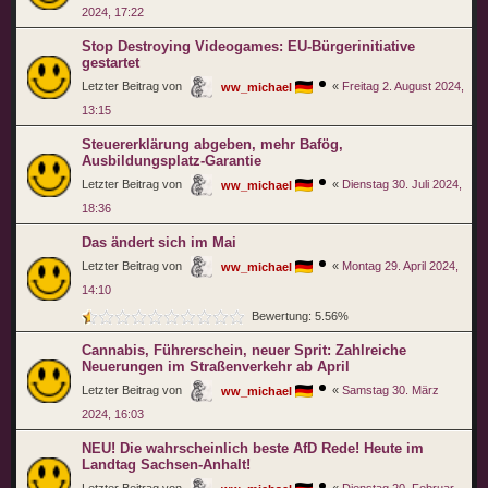
2024, 17:22
Stop Destroying Videogames: EU-Bürgerinitiative
gestartet
Letzter Beitrag von
«
Freitag 2. August 2024,
ww_michael
13:15
Steuererklärung abgeben, mehr Bafög,
Ausbildungsplatz-Garantie
Letzter Beitrag von
«
Dienstag 30. Juli 2024,
ww_michael
18:36
Das ändert sich im Mai
Letzter Beitrag von
«
Montag 29. April 2024,
ww_michael
14:10
Bewertung: 5.56%
Cannabis, Führerschein, neuer Sprit: Zahlreiche
Neuerungen im Straßenverkehr ab April
Letzter Beitrag von
«
Samstag 30. März
ww_michael
2024, 16:03
NEU! Die wahrscheinlich beste AfD Rede! Heute im
Landtag Sachsen-Anhalt!
Letzter Beitrag von
«
Dienstag 20. Februar