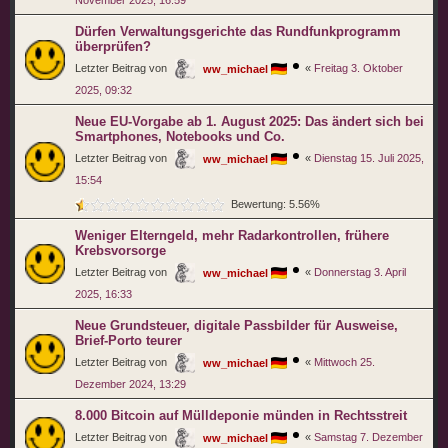
November 2025, 16:59
Dürfen Ver­wal­tungs­ge­richte das Rund­funk­pro­gramm
über­prüfen?
Letzter Beitrag von
«
Freitag 3. Oktober
ww_michael
2025, 09:32
Neue EU-Vorgabe ab 1. August 2025: Das ändert sich bei
Smartphones, Notebooks und Co.
Letzter Beitrag von
«
Dienstag 15. Juli 2025,
ww_michael
15:54
Bewertung: 5.56%
Weniger Elterngeld, mehr Radarkontrollen, frühere
Krebsvorsorge
Letzter Beitrag von
«
Donnerstag 3. April
ww_michael
2025, 16:33
Neue Grundsteuer, digitale Passbilder für Ausweise,
Brief-Porto teurer
Letzter Beitrag von
«
Mittwoch 25.
ww_michael
Dezember 2024, 13:29
8.000 Bitcoin auf Mülldeponie münden in Rechtsstreit
Letzter Beitrag von
«
Samstag 7. Dezember
ww_michael