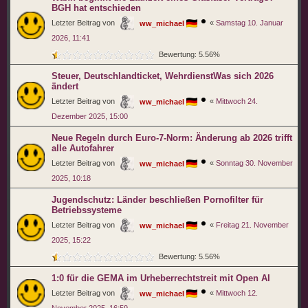
BGH hat entschieden
Letzter Beitrag von
«
Samstag 10. Januar
ww_michael
2026, 11:41
Bewertung: 5.56%
Steuer, Deutschlandticket, WehrdienstWas sich 2026
ändert
Letzter Beitrag von
«
Mittwoch 24.
ww_michael
Dezember 2025, 15:00
Neue Regeln durch Euro-7-Norm: Änderung ab 2026 trifft
alle Autofahrer
Letzter Beitrag von
«
Sonntag 30. November
ww_michael
2025, 10:18
Jugendschutz: Länder beschließen Pornofilter für
Betriebssysteme
Letzter Beitrag von
«
Freitag 21. November
ww_michael
2025, 15:22
Bewertung: 5.56%
1:0 für die GEMA im Urheberrechtstreit mit Open AI
Letzter Beitrag von
«
Mittwoch 12.
ww_michael