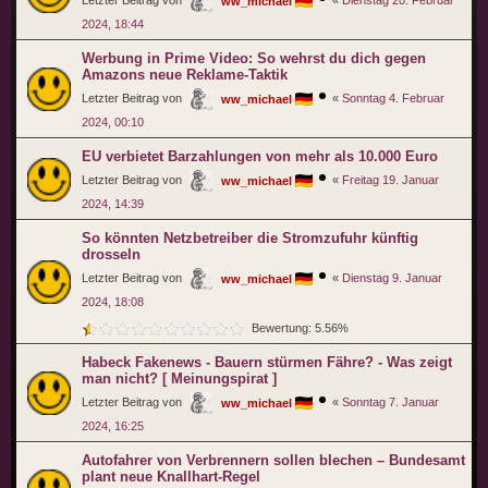
ww_michael
2024, 18:44
Werbung in Prime Video: So wehrst du dich gegen
Amazons neue Reklame-Taktik
Letzter Beitrag von
«
Sonntag 4. Februar
ww_michael
2024, 00:10
EU verbietet Barzahlungen von mehr als 10.000 Euro
Letzter Beitrag von
«
Freitag 19. Januar
ww_michael
2024, 14:39
So könnten Netzbetreiber die Stromzufuhr künftig
drosseln
Letzter Beitrag von
«
Dienstag 9. Januar
ww_michael
2024, 18:08
Bewertung: 5.56%
Habeck Fakenews - Bauern stürmen Fähre? - Was zeigt
man nicht? [ Meinungspirat ]
Letzter Beitrag von
«
Sonntag 7. Januar
ww_michael
2024, 16:25
Autofahrer von Verbrennern sollen blechen – Bundesamt
plant neue Knallhart-Regel