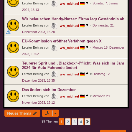
Letzter Beitrag von
«
Sonntag 7. Januar
ww_michael
2024, 16:13
Wir belauschen Handy-Nutzer: Firma legt Geständnis ab
Letzter Beitrag von
«
Donnerstag 21.
ww_michael
Dezember 2023, 16:28
EU-Kommission eröffnet Verfahren gegen X
Letzter Beitrag von
«
Montag 18. Dezember
ww_michael
2023, 19:52
Teurerer Sprit und „Blackbox“-Pflicht: Was sich im Jahr
2024 für Auto Fahrende ändert
Letzter Beitrag von
«
Dienstag 12.
ww_michael
Dezember 2023, 16:35
Das ändert sich im Dezember
Letzter Beitrag von
«
Mittwoch 29.
ww_michael
November 2023, 19:12
Neues Thema
1
2
3
4
Nächste
99 Themen