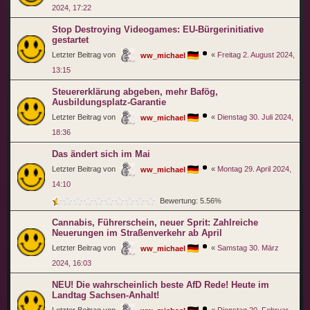
2024, 17:22
Stop Destroying Videogames: EU-Bürgerinitiative
gestartet
Letzter Beitrag von
«
Freitag 2. August 2024,
ww_michael
13:15
Steuererklärung abgeben, mehr Bafög,
Ausbildungsplatz-Garantie
Letzter Beitrag von
«
Dienstag 30. Juli 2024,
ww_michael
18:36
Das ändert sich im Mai
Letzter Beitrag von
«
Montag 29. April 2024,
ww_michael
14:10
Bewertung: 5.56%
Cannabis, Führerschein, neuer Sprit: Zahlreiche
Neuerungen im Straßenverkehr ab April
Letzter Beitrag von
«
Samstag 30. März
ww_michael
2024, 16:03
NEU! Die wahrscheinlich beste AfD Rede! Heute im
Landtag Sachsen-Anhalt!
Letzter Beitrag von
«
Dienstag 20. Februar