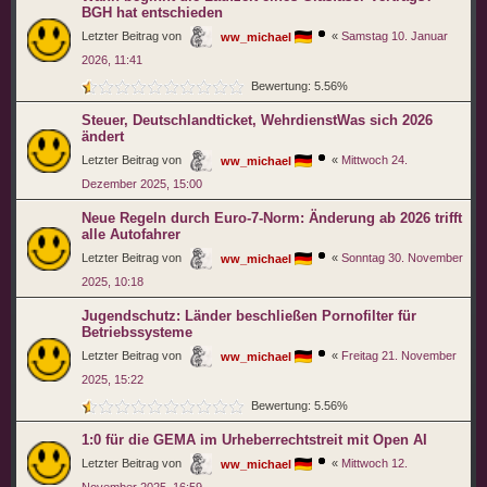
BGH hat entschieden
Letzter Beitrag von
«
Samstag 10. Januar
ww_michael
2026, 11:41
Bewertung: 5.56%
Steuer, Deutschlandticket, WehrdienstWas sich 2026
ändert
Letzter Beitrag von
«
Mittwoch 24.
ww_michael
Dezember 2025, 15:00
Neue Regeln durch Euro-7-Norm: Änderung ab 2026 trifft
alle Autofahrer
Letzter Beitrag von
«
Sonntag 30. November
ww_michael
2025, 10:18
Jugendschutz: Länder beschließen Pornofilter für
Betriebssysteme
Letzter Beitrag von
«
Freitag 21. November
ww_michael
2025, 15:22
Bewertung: 5.56%
1:0 für die GEMA im Urheberrechtstreit mit Open AI
Letzter Beitrag von
«
Mittwoch 12.
ww_michael