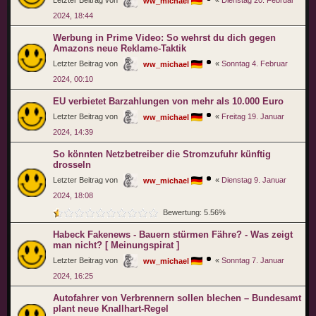
ww_michael
2024, 18:44
Werbung in Prime Video: So wehrst du dich gegen
Amazons neue Reklame-Taktik
Letzter Beitrag von
«
Sonntag 4. Februar
ww_michael
2024, 00:10
EU verbietet Barzahlungen von mehr als 10.000 Euro
Letzter Beitrag von
«
Freitag 19. Januar
ww_michael
2024, 14:39
So könnten Netzbetreiber die Stromzufuhr künftig
drosseln
Letzter Beitrag von
«
Dienstag 9. Januar
ww_michael
2024, 18:08
Bewertung: 5.56%
Habeck Fakenews - Bauern stürmen Fähre? - Was zeigt
man nicht? [ Meinungspirat ]
Letzter Beitrag von
«
Sonntag 7. Januar
ww_michael
2024, 16:25
Autofahrer von Verbrennern sollen blechen – Bundesamt
plant neue Knallhart-Regel