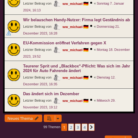
Letzter Beitrag von
«
Sonntag 7. Januar
ww_michael
2024, 16:13
Wir belauschen Handy-Nutzer: Firma legt Geständnis ab
Letzter Beitrag von
«
Donnerstag 21.
ww_michael
Dezember 2023, 16:28
EU-Kommission eröffnet Verfahren gegen X
Letzter Beitrag von
«
Montag 18. Dezember
ww_michael
2023, 19:52
Teurerer Sprit und „Blackbox“-Pflicht: Was sich im Jahr
2024 für Auto Fahrende ändert
Letzter Beitrag von
«
Dienstag 12.
ww_michael
Dezember 2023, 16:35
Das ändert sich im Dezember
Letzter Beitrag von
«
Mittwoch 29.
ww_michael
November 2023, 19:12
Neues Thema
1
2
3
4
Nächste
99 Themen