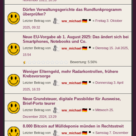
November 2025, 16:59
Dürfen Ver­wal­tungs­ge­richte das Rund­funk­pro­gramm
über­prüfen?
Letzter Beitrag von
«
Freitag 3. Oktober
ww_michael
2025, 09:32
Neue EU-Vorgabe ab 1. August 2025: Das ändert sich bei
Smartphones, Notebooks und Co.
Letzter Beitrag von
«
Dienstag 15. Juli 2025,
ww_michael
15:54
Bewertung: 5.56%
Weniger Elterngeld, mehr Radarkontrollen, frühere
Krebsvorsorge
Letzter Beitrag von
«
Donnerstag 3. April
ww_michael
2025, 16:33
Neue Grundsteuer, digitale Passbilder für Ausweise,
Brief-Porto teurer
Letzter Beitrag von
«
Mittwoch 25.
ww_michael
Dezember 2024, 13:29
8.000 Bitcoin auf Mülldeponie münden in Rechtsstreit
Letzter Beitrag von
«
Samstag 7. Dezember
ww_michael