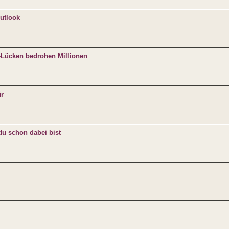
utlook
p-Lücken bedrohen Millionen
ür
du schon dabei bist