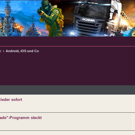
c
Android, iOS und Co
e
ieder sofort
rade“-Programm steckt