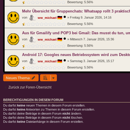
Bewertung: 5.56%
Mehr Übersicht für Gruppenchats: Whatsapp rollt 3 praktis
von
»
Freitag 9. Januar 2026, 14:16
ww_michael
Bewertung: 5.56%
Aus für Gmailify und POP3 bei Gmail: Das musst du tun, u
von
»
Mittwoch 7. Januar 2026, 15:36
ww_michael
Bewertung: 5.56%
Android 17: Googles neues Betriebssystem wird zum Deskt
von
»
Samstag 3. Januar 2026, 15:17
ww_michael
Bewertung: 5.56%
Neues Thema
Zurück zur Foren-Übersicht
BERECHTIGUNGEN IN DIESEM FORUM
Du darfst
keine
neuen Themen in diesem Forum erstellen.
Du darfst
keine
Antworten zu Themen in diesem Forum erstellen.
Du darfst deine Beiträge in diesem Forum
nicht
ändern.
Du darfst deine Beiträge in diesem Forum
nicht
löschen.
Du darfst
keine
Dateianhänge in diesem Forum erstellen.