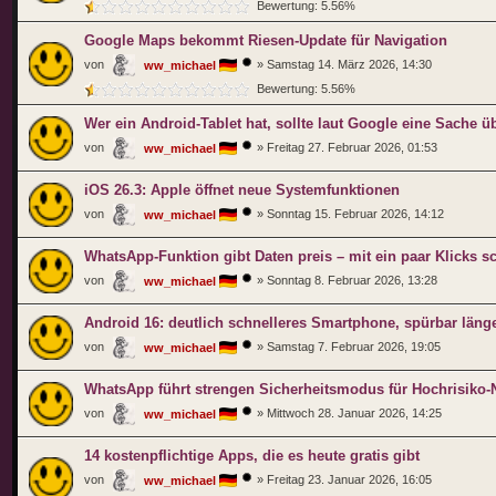
Bewertung: 5.56%
Google Maps bekommt Riesen-Update für Navigation
von
»
Samstag 14. März 2026, 14:30
ww_michael
Bewertung: 5.56%
Wer ein Android-Tablet hat, sollte laut Google eine Sache ü
von
»
Freitag 27. Februar 2026, 01:53
ww_michael
iOS 26.3: Apple öffnet neue Systemfunktionen
von
»
Sonntag 15. Februar 2026, 14:12
ww_michael
WhatsApp-Funktion gibt Daten preis – mit ein paar Klicks s
von
»
Sonntag 8. Februar 2026, 13:28
ww_michael
Android 16: deutlich schnelleres Smartphone, spürbar länge
von
»
Samstag 7. Februar 2026, 19:05
ww_michael
WhatsApp führt strengen Sicherheitsmodus für Hochrisiko-N
von
»
Mittwoch 28. Januar 2026, 14:25
ww_michael
14 kostenpflichtige Apps, die es heute gratis gibt
von
»
Freitag 23. Januar 2026, 16:05
ww_michael