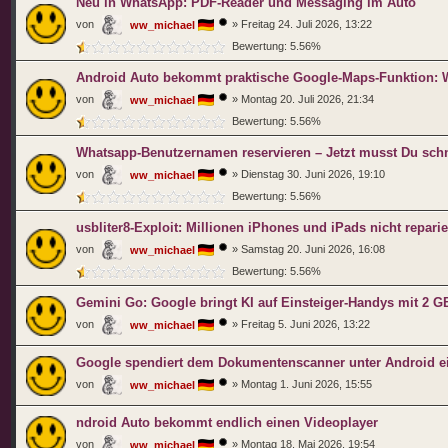
Neu in WhatsApp: PDF-Reader und Messaging im Auto
von
»
Freitag 24. Juli 2026, 13:22
ww_michael
Bewertung: 5.56%
Android Auto bekommt praktische Google-Maps-Funktion: Wa
von
»
Montag 20. Juli 2026, 21:34
ww_michael
Bewertung: 5.56%
Whatsapp-Benutzernamen reservieren – Jetzt musst Du schn
von
»
Dienstag 30. Juni 2026, 19:10
ww_michael
Bewertung: 5.56%
usbliter8-Exploit: Millionen iPhones und iPads nicht repari
von
»
Samstag 20. Juni 2026, 16:08
ww_michael
Bewertung: 5.56%
Gemini Go: Google bringt KI auf Einsteiger-Handys mit 2 
von
»
Freitag 5. Juni 2026, 13:22
ww_michael
Google spendiert dem Dokumentenscanner unter Android ei
von
»
Montag 1. Juni 2026, 15:55
ww_michael
ndroid Auto bekommt endlich einen Videoplayer
von
»
Montag 18. Mai 2026, 19:54
ww_michael