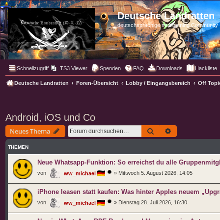
Deutsche Landratten
deutschsprachige multigaming Community
Schnellzugriff
TS3 Viewer
Spenden
FAQ
Downloads
Hackliste
Deutsche Landratten
Foren-Übersicht
Lobby / Eingangsbereich
Off Topi
Android, iOS und Co
Suche
Erweiterte Such
Neues Thema
THEMEN
Neue Whatsapp-Funktion: So erreichst du alle Gruppenmitgl
von
»
Mittwoch 5. August 2026, 14:05
ww_michael
iPhone leasen statt kaufen: Was hinter Apples neuem „Upg
von
»
Dienstag 28. Juli 2026, 16:30
ww_michael