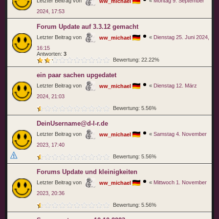
Letzter Beitrag von
«
Montag 9. September
ww_michael
2024, 17:53
Forum Update auf 3.3.12 gemacht
Letzter Beitrag von
«
Dienstag 25. Juni 2024,
ww_michael
16:15
Antworten:
3
Bewertung: 22.22%
ein paar sachen upgedatet
Letzter Beitrag von
«
Dienstag 12. März
ww_michael
2024, 21:03
Bewertung: 5.56%
DeinUsername@d-l-r.de
Letzter Beitrag von
«
Samstag 4. November
ww_michael
2023, 17:40
Bewertung: 5.56%
Forums Update und kleinigkeiten
Letzter Beitrag von
«
Mittwoch 1. November
ww_michael
2023, 20:36
Bewertung: 5.56%