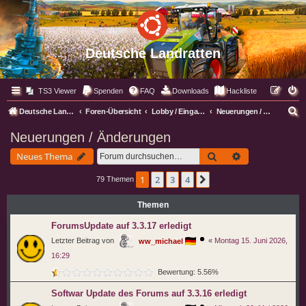
Deutsche Landratten
TS3 Viewer
Spenden
FAQ
Downloads
Hackliste
S
Deutsche Landratten
Foren-Übersicht
Lobby / Eingangsbereich
Neuerungen / Änderungen
u
Neuerungen / Änderungen
c
Suche
Erweiterte Suc
Neues Thema
h
e
1
2
3
4
Nächste
79 Themen
Themen
ForumsUpdate auf 3.3.17 erledigt
Letzter Beitrag von
«
Montag 15. Juni 2026,
ww_michael
16:29
Bewertung: 5.56%
Softwar Update des Forums auf 3.3.16 erledigt