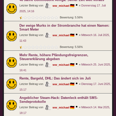
Letzter Beitrag von
«
Donnerstag 17. Juli
ww_michael
2025, 14:16
Bewertung: 5.56%
Der ewige Murks in der Strombranche hat einen Namen:
Smart Meter
Letzter Beitrag von
«
Mittwoch 16. Juli 2025,
ww_michael
11:43
Bewertung: 5.56%
Mehr Rente, höhere Pfändungsfreigrenzen,
Steuererklärung abgeben
Letzter Beitrag von
«
Mittwoch 25. Juni 2025,
ww_michael
16:41
Rente, Bargeld, DHL: Das ändert sich im Juli
Letzter Beitrag von
«
Dienstag 17. Juni 2025,
ww_michael
15:17
Angeblicher Steam-Hack: Datenleck enthält SMS-
Sendeprotokolle
Letzter Beitrag von
«
Mittwoch 14. Mai 2025,
ww_michael
18:17