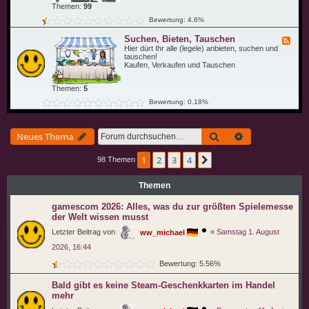
n
Themen:
99
P
d
o
C
Bewertung: 4.6%
l
o
i
Suchen, Bieten, Tauschen
F
t
e
Hier dürt Ihr alle (legele) anbieten, suchen und
i
e
tauschen!
k
d
Kaufen, Verkaufen und Tauschen
,
-
R
S
e
Themen:
5
u
c
c
h
Bewertung: 0.18%
h
t
e
u
n
n
,
d
Suche
Erweiterte Suc
Neues Thema
B
G
i
e
e
s
1
2
3
4
Nächste
98 Themen
t
e
e
t
n
z
Themen
,
T
a
gamescom 2026: Alles, was du zur größten Spielemesse
u
der Welt wissen musst
s
c
Letzter Beitrag von
«
Samstag 1. August
ww_michael
h
e
2026, 16:44
n
Bewertung: 5.56%
Bald gibt es keine Steam-Geschenkkarten im Handel
mehr