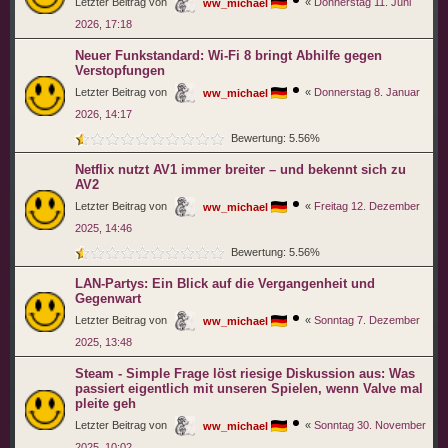
Letzter Beitrag von
«
Donnerstag 11. Juni
ww_michael
2026, 17:18
Neuer Funkstandard: Wi-Fi 8 bringt Abhilfe gegen
Verstopfungen
Letzter Beitrag von
«
Donnerstag 8. Januar
ww_michael
2026, 14:17
Bewertung: 5.56%
Netflix nutzt AV1 immer breiter – und bekennt sich zu
AV2
Letzter Beitrag von
«
Freitag 12. Dezember
ww_michael
2025, 14:46
Bewertung: 5.56%
LAN-Partys: Ein Blick auf die Vergangenheit und
Gegenwart
Letzter Beitrag von
«
Sonntag 7. Dezember
ww_michael
2025, 13:48
Steam - Simple Frage löst riesige Diskussion aus: Was
passiert eigentlich mit unseren Spielen, wenn Valve mal
pleite geh
Letzter Beitrag von
«
Sonntag 30. November
ww_michael
2025, 10:02