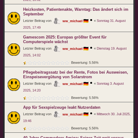
Heizkosten, Patientenakte, Warntag: Das ändert sich im
September
Letzter Beitrag von
«
Sonntag 31. August
ww_michael
2025, 17:49
Gamescom 2025: Europas größter Event für
Computerspiele wächst
Letzter Beitrag von
«
Dienstag 19. August
ww_michael
2025, 14:02
Bewertung: 5.56%
Pflegebeitragssatz bei der Rente, Fotos bei Ausweisen,
Einspeisevergütung von Solarstrom
Letzter Beitrag von
«
Sonntag 3. August
ww_michael
2025, 14:20
Bewertung: 5.56%
App für Sexspielzeuge leakt Nutzerdaten
Letzter Beitrag von
«
Mittwoch 30. Juli 2025,
ww_michael
19:46
Bewertung: 5.56%
40 Jahre Commodore Amiga: Seiner Zeit weit voraus