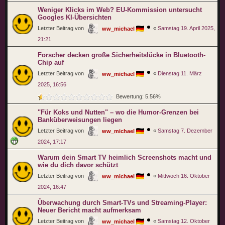
Weniger Klicks im Web? EU-Kommission untersucht
Googles KI-Übersichten
Letzter Beitrag von
«
Samstag 19. April 2025,
ww_michael
21:21
Forscher decken große Sicherheitslücke in Bluetooth-
Chip auf
Letzter Beitrag von
«
Dienstag 11. März
ww_michael
2025, 16:56
Bewertung: 5.56%
"Für Koks und Nutten" – wo die Humor-Grenzen bei
Banküberweisungen liegen
Letzter Beitrag von
«
Samstag 7. Dezember
ww_michael
2024, 17:17
Warum dein Smart TV heimlich Screenshots macht und
wie du dich davor schützt
Letzter Beitrag von
«
Mittwoch 16. Oktober
ww_michael
2024, 16:47
Überwachung durch Smart-TVs und Streaming-Player:
Neuer Bericht macht aufmerksam
Letzter Beitrag von
«
Samstag 12. Oktober
ww_michael