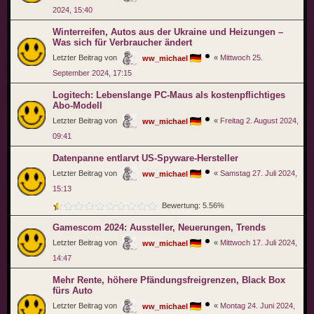
2024, 15:40
Winterreifen, Autos aus der Ukraine und Heizungen –
Was sich für Verbraucher ändert
Letzter Beitrag von
«
Mittwoch 25.
ww_michael
September 2024, 17:15
Logitech: Lebenslange PC-Maus als kostenpflichtiges
Abo-Modell
Letzter Beitrag von
«
Freitag 2. August 2024,
ww_michael
09:41
Datenpanne entlarvt US-Spyware-Hersteller
Letzter Beitrag von
«
Samstag 27. Juli 2024,
ww_michael
15:13
Bewertung: 5.56%
Gamescom 2024: Aussteller, Neuerungen, Trends
Letzter Beitrag von
«
Mittwoch 17. Juli 2024,
ww_michael
14:47
Mehr Rente, höhere Pfändungsfreigrenzen, Black Box
fürs Auto
Letzter Beitrag von
«
Montag 24. Juni 2024,
ww_michael