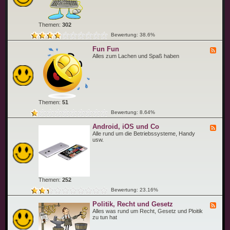
c
S
a
k
o
u
e
f
e
t
n
Themen:
302
w
a
Bewertung: 38.6%
r
e
Fun Fun
K
F
r
e
Alles zum Lachen und Spaß haben
a
e
m
d
e
-
c
F
k
u
e
n
F
Themen:
51
u
n
Bewertung: 8.64%
Android, iOS und Co
F
e
Alle rund um die Betriebssysteme, Handy
e
usw.
d
-
A
n
d
r
Themen:
252
o
i
Bewertung: 23.16%
d
,
Politik, Recht und Gesetz
F
i
e
Alles was rund um Recht, Gesetz und Ploitik
O
e
zu tun hat
S
d
u
-