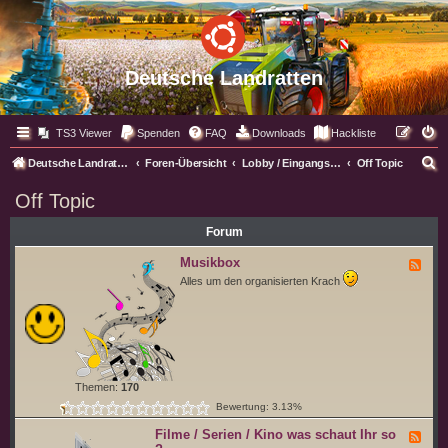
Deutsche Landratten
TS3 Viewer
Spenden
FAQ
Downloads
Hackliste
S
Deutsche Landratten
Foren-Übersicht
Lobby / Eingangsbereich
Off Topic
u
Off Topic
c
Forum
h
e
Musikbox
F
e
Alles um den organisierten Krach
e
d
-
M
u
s
i
k
b
Themen:
170
o
Bewertung: 3.13%
x
Filme / Serien / Kino was schaut Ihr so
F
e