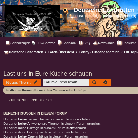
Deutsche Landratten
deutschsprachige multigaming Community
Schnellzugriff
TS3 Viewer
Spenden
FAQ
Downloads
Hackliste
Deutsche Landratten
Foren-Übersicht
Lobby / Eingangsbereich
Off Topi
Last uns in Eure Küche schauen
Suche
Erweiterte Such
Neues Thema
In diesem Forum gibt es keine Themen oder Beiträge.
Zurück zur Foren-Übersicht
BERECHTIGUNGEN IN DIESEM FORUM
Du darfst
keine
neuen Themen in diesem Forum erstellen.
Du darfst
keine
Antworten zu Themen in diesem Forum erstellen.
Du darfst deine Beiträge in diesem Forum
nicht
ändern.
Du darfst deine Beiträge in diesem Forum
nicht
löschen.
Du darfst
keine
Dateianhänge in diesem Forum erstellen.