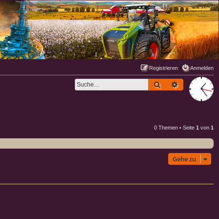
Registrieren
Anmelden
Suche
Erweiterte S
0 Themen • Seite
1
von
1
Gehe zu