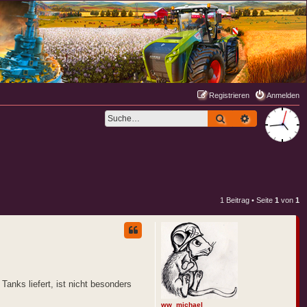
Registrieren
Anmelden
Suche
Erweiterte S
1 Beitrag • Seite
1
von
1
anks liefert, ist nicht besonders
ww_michael