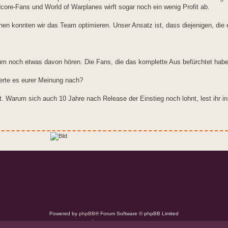
core-Fans und World of Warplanes wirft sogar noch ein wenig Profit ab.
hen konnten wir das Team optimieren. Unser Ansatz ist, dass diejenigen, die e
aum noch etwas davon hören. Die Fans, die das komplette Aus befürchtet habe
perte es eurer Meinung nach?
t. Warum sich auch 10 Jahre nach Release der Einstieg noch lohnt, lest ihr 
Powered by
phpBB
® Forum Software © phpBB Limited
Deutsche Übersetzung durch
phpBB.de