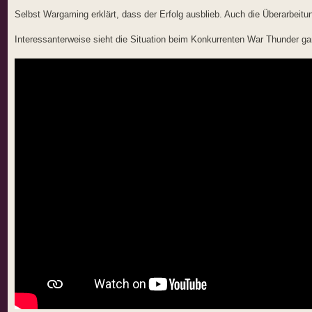
Selbst Wargaming erklärt, dass der Erfolg ausblieb. Auch die Überarbeitung
Interessanterweise sieht die Situation beim Konkurrenten War Thunder g