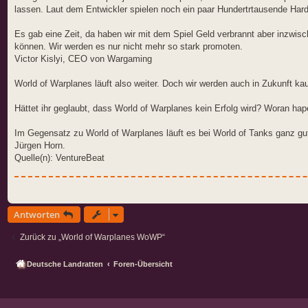
lassen. Laut dem Entwickler spielen noch ein paar Hundertrtausende Hard
Es gab eine Zeit, da haben wir mit dem Spiel Geld verbrannt aber inzwisc
können. Wir werden es nur nicht mehr so stark promoten.
Victor Kislyi, CEO von Wargaming
World of Warplanes läuft also weiter. Doch wir werden auch in Zukunft k
Hättet ihr geglaubt, dass World of Warplanes kein Erfolg wird? Woran ha
Im Gegensatz zu World of Warplanes läuft es bei World of Tanks ganz gu
Jürgen Horn.
Quelle(n): VentureBeat
Antworten
Zurück zu „World of Warplanes WoWP“
Deutsche Landratten
Foren-Übersicht