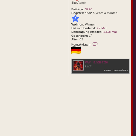
Site Admin
Beiträge:
3770
Registered for:
5 years 4 months
5
Wohnort:
Winnen
Hat sich bedankt:
92 Mal
Danksagung erhalten:
2315 Mal
Geschlecht:
Alter:
62
K
Kontaktdaten:
o
n
t
a
k
ww_landratte
t
Lädt…
d
profil
|
hinzufügen
a
t
e
n
v
o
n
w
w
_
m
i
c
h
a
e
l