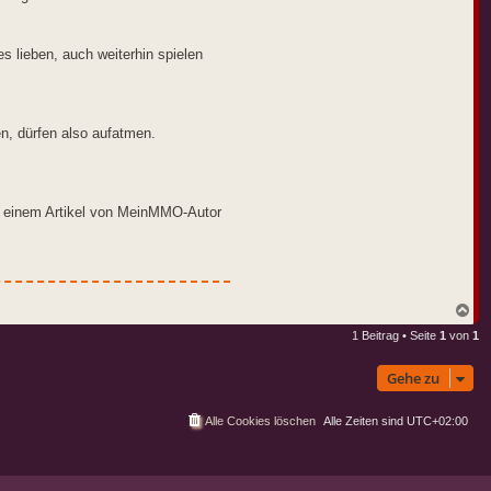
s lieben, auch weiterhin spielen
n, dürfen also aufatmen.
in einem Artikel von MeinMMO-Autor
N
a
1 Beitrag • Seite
1
von
1
c
h
o
Gehe zu
b
e
n
Alle Cookies löschen
Alle Zeiten sind
UTC+02:00