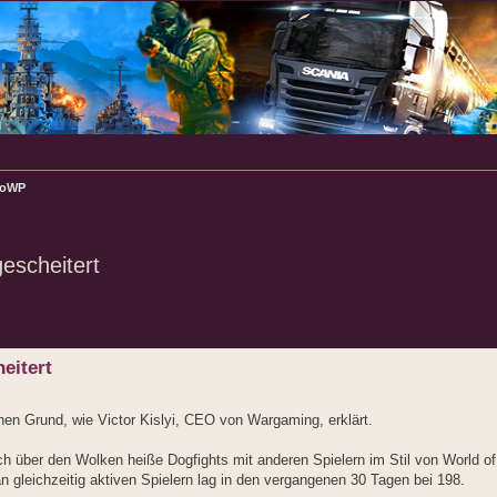
WoWP
escheitert
rte Suche
eitert
en Grund, wie Victor Kislyi, CEO von Wargaming, erklärt.
über den Wolken heiße Dogfights mit anderen Spielern im Stil von World of T
 gleichzeitig aktiven Spielern lag in den vergangenen 30 Tagen bei 198.