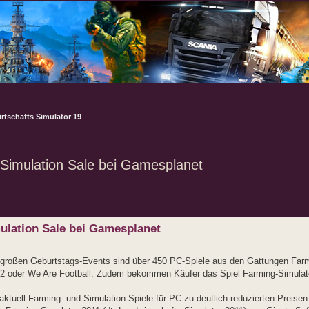
rtschafts Simulator 19
 Simulation Sale bei Gamesplanet
rte Suche
ulation Sale bei Gamesplanet
großen Geburtstags-Events sind über 450 PC-Spiele aus den Gattungen Farm
ver 2 oder We Are Football. Zudem bekommen Käufer das Spiel Farming-Simula
uell Farming- und Simulation-Spiele für PC zu deutlich reduzierten Preisen