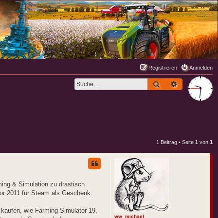
Registrieren
Anmelden
Suche
Erweiterte S
1 Beitrag • Seite
1
von
1
ing & Simulation zu drastisch
tor 2011 für Steam als Geschenk.
 kaufen, wie Farming Simulator 19,
ww_michael