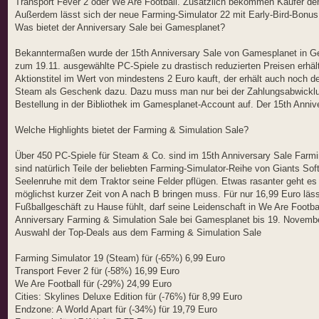
Transport Fever 2 oder We Are Football. Zusätzlich bekommen Käufer den
Außerdem lässt sich der neue Farming-Simulator 22 mit Early-Bird-Bonus 
Was bietet der Anniversary Sale bei Gamesplanet?
Bekanntermaßen wurde der 15th Anniversary Sale von Gamesplanet in Gen
zum 19.11. ausgewählte PC-Spiele zu drastisch reduzierten Preisen erhältl
Aktionstitel im Wert von mindestens 2 Euro kauft, der erhält auch noch d
Steam als Geschenk dazu. Dazu muss man nur bei der Zahlungsabwicklu
Bestellung in der Bibliothek im Gamesplanet-Account auf. Der 15th Anniv
Welche Highlights bietet der Farming & Simulation Sale?
Über 450 PC-Spiele für Steam & Co. sind im 15th Anniversary Sale Farmi
sind natürlich Teile der beliebten Farming-Simulator-Reihe von Giants S
Seelenruhe mit dem Traktor seine Felder pflügen. Etwas rasanter geht e
möglichst kurzer Zeit von A nach B bringen muss. Für nur 16,99 Euro läs
Fußballgeschäft zu Hause fühlt, darf seine Leidenschaft in We Are Footb
Anniversary Farming & Simulation Sale bei Gamesplanet bis 19. Novembe
Auswahl der Top-Deals aus dem Farming & Simulation Sale
Farming Simulator 19 (Steam) für (-65%) 6,99 Euro
Transport Fever 2 für (-58%) 16,99 Euro
We Are Football für (-29%) 24,99 Euro
Cities: Skylines Deluxe Edition für (-76%) für 8,99 Euro
Endzone: A World Apart für (-34%) für 19,79 Euro