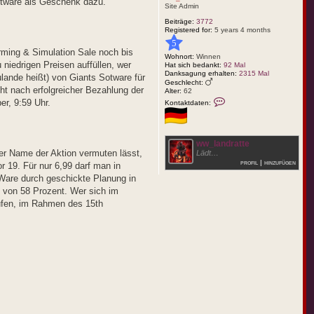
ftware als Geschenk dazu.
Site Admin
Beiträge:
3772
Registered for:
5 years 4 months
5
rming & Simulation Sale noch bis
Wohnort:
Winnen
 niedrigen Preisen auffüllen, wer
Hat sich bedankt:
92 Mal
Danksagung erhalten:
2315 Mal
ulande heißt) von Giants Sotware für
Geschlecht:
 nach erfolgreicher Bezahlung der
Alter:
62
K
er, 9:59 Uhr.
Kontaktdaten:
o
n
t
a
k
ww_landratte
t
er Name der Aktion vermuten lässt,
Lädt…
d
profil
|
hinzufügen
 19. Für nur 6,99 darf man in
a
t
 Ware durch geschickte Planung in
e
P von 58 Prozent. Wer sich im
n
v
aufen, im Rahmen des 15th
o
n
w
w
_
m
i
c
h
a
e
l