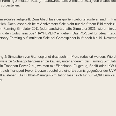
 Farming Simulator 2011 (dt. Landwirtschafts-Simulator 2011) von Giants So
vorbestellen.
re-Sales aufgeteilt. Zum Abschluss der großen Geburtstagsfeier sind im Fa
ich. Doch lässt sich beim Anniversary Sale nicht nur die Steam-Bibliothek zu
en Farming Simulator 2011 (oder Landwirtschafts-Simulator 2021, wie er hierz
ng den Gutscheincode "HAYFEVER" eingeben. Das PC-Spiel für Steam taucht
ersary Farming & Simulation Sale bei Gamesplanet läuft noch bis 19. Novemb
ng & Simulation von Gamesplanet drastisch im Preis reduziert worden. Wie d
oftware zu Schnäppchenpreisen zu kaufen, unter anderem der Farming Simulator
s in Transport Fever 2 zu, wo man mit Eisenbahn, Flugzeug, Schiff oder LKW
st sich Transport Fever 2 derzeit bestellen, eine Ersparnis gegenüber der UV
all ausleben. Die Fußball-Manager-Simulation lässt sich für nur 24,99 Euro k
r.