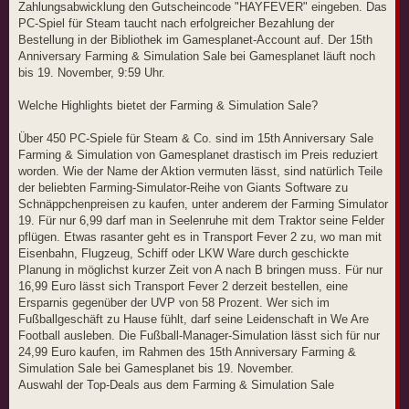
Zahlungsabwicklung den Gutscheincode "HAYFEVER" eingeben. Das
PC-Spiel für Steam taucht nach erfolgreicher Bezahlung der
Bestellung in der Bibliothek im Gamesplanet-Account auf. Der 15th
Anniversary Farming & Simulation Sale bei Gamesplanet läuft noch
bis 19. November, 9:59 Uhr.
Welche Highlights bietet der Farming & Simulation Sale?
Über 450 PC-Spiele für Steam & Co. sind im 15th Anniversary Sale
Farming & Simulation von Gamesplanet drastisch im Preis reduziert
worden. Wie der Name der Aktion vermuten lässt, sind natürlich Teile
der beliebten Farming-Simulator-Reihe von Giants Software zu
Schnäppchenpreisen zu kaufen, unter anderem der Farming Simulator
19. Für nur 6,99 darf man in Seelenruhe mit dem Traktor seine Felder
pflügen. Etwas rasanter geht es in Transport Fever 2 zu, wo man mit
Eisenbahn, Flugzeug, Schiff oder LKW Ware durch geschickte
Planung in möglichst kurzer Zeit von A nach B bringen muss. Für nur
16,99 Euro lässt sich Transport Fever 2 derzeit bestellen, eine
Ersparnis gegenüber der UVP von 58 Prozent. Wer sich im
Fußballgeschäft zu Hause fühlt, darf seine Leidenschaft in We Are
Football ausleben. Die Fußball-Manager-Simulation lässt sich für nur
24,99 Euro kaufen, im Rahmen des 15th Anniversary Farming &
Simulation Sale bei Gamesplanet bis 19. November.
Auswahl der Top-Deals aus dem Farming & Simulation Sale