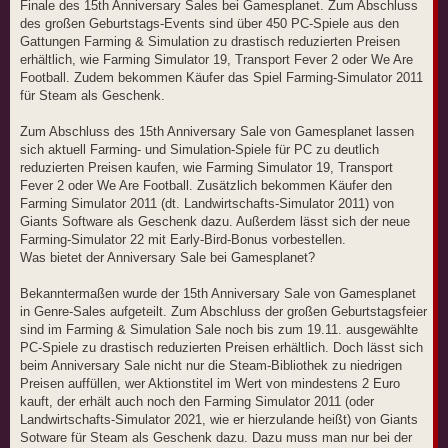
i
Finale des 15th Anniversary Sales bei Gamesplanet. Zum Abschluss
t
des großen Geburtstags-Events sind über 450 PC-Spiele aus den
r
a
Gattungen Farming & Simulation zu drastisch reduzierten Preisen
g
erhältlich, wie Farming Simulator 19, Transport Fever 2 oder We Are
Football. Zudem bekommen Käufer das Spiel Farming-Simulator 2011
für Steam als Geschenk.
Zum Abschluss des 15th Anniversary Sale von Gamesplanet lassen
sich aktuell Farming- und Simulation-Spiele für PC zu deutlich
reduzierten Preisen kaufen, wie Farming Simulator 19, Transport
Fever 2 oder We Are Football. Zusätzlich bekommen Käufer den
Farming Simulator 2011 (dt. Landwirtschafts-Simulator 2011) von
Giants Software als Geschenk dazu. Außerdem lässt sich der neue
Farming-Simulator 22 mit Early-Bird-Bonus vorbestellen.
Was bietet der Anniversary Sale bei Gamesplanet?
Bekanntermaßen wurde der 15th Anniversary Sale von Gamesplanet
in Genre-Sales aufgeteilt. Zum Abschluss der großen Geburtstagsfeier
sind im Farming & Simulation Sale noch bis zum 19.11. ausgewählte
PC-Spiele zu drastisch reduzierten Preisen erhältlich. Doch lässt sich
beim Anniversary Sale nicht nur die Steam-Bibliothek zu niedrigen
Preisen auffüllen, wer Aktionstitel im Wert von mindestens 2 Euro
kauft, der erhält auch noch den Farming Simulator 2011 (oder
Landwirtschafts-Simulator 2021, wie er hierzulande heißt) von Giants
Sotware für Steam als Geschenk dazu. Dazu muss man nur bei der