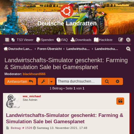
Deutsche Landratten
TS3 Viewer
Spenden
FAQ
Downloads
Hackliste
S
Deutsche Landratten
Foren-Übersicht
Landwirtschafts Simulator
Landwirtschafts Simulator 19
u
Landwirtschafts-Simulator geschenkt: Farming
c
& Simulation Sale bei Gamesplanet
h
Moderator:
blackheard666
e
Suche
Erweite
Antworten
1 Beitrag • Seite
1
von
1
ww_michael
Site Admin
Landwirtschafts-Simulator geschenkt: Farming &
Simulation Sale bei Gamesplanet
B
Beitrag: # 1526
Samstag 13. November 2021, 17:48
e