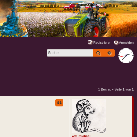
Registrieren
Anmelden
Suche
Erweiterte S
1 Beitrag • Seite
1
von
1
ww_michael