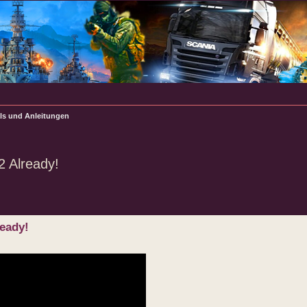
als und Anleitungen
2 Already!
rte Suche
eady!