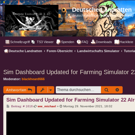
Deutsche Landratten
deutschsprachige multigaming Community
Schnellzugriff
TS3 Viewer
Spenden
FAQ
Downloads
Hackliste
Deutsche Landratten
Foren-Übersicht
Landwirtschafts Simulator
Tutori
Sim Dashboard Updated for Farming Simulator 2
Moderator:
blackheard666
Suche
Erweite
Antworten
Sim Dashboard Updated for Farming Simulator 22 Alr
B
Beitrag: # 1616
ww_michael
»
Montag 29. November 2021, 18:02
e
i
t
r
a
g