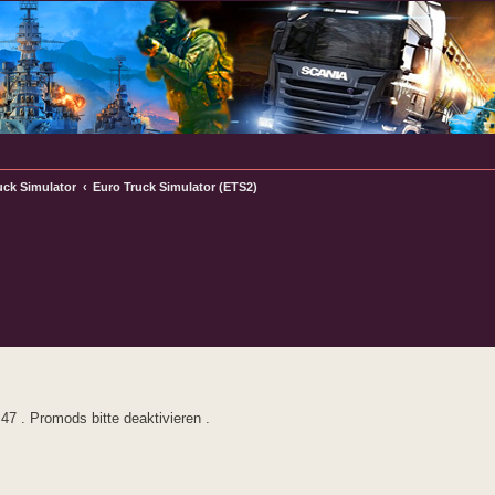
uck Simulator
Euro Truck Simulator (ETS2)
rte Suche
7 . Promods bitte deaktivieren .