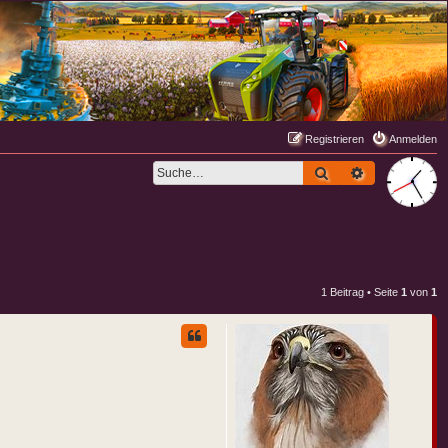
Registrieren
Anmelden
Suche
Erweiterte S
1 Beitrag • Seite
1
von
1